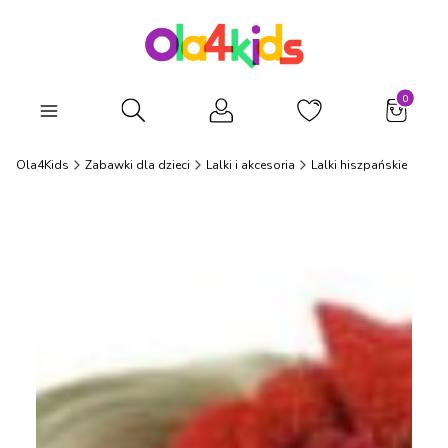
Produkty
Otwórz wyszukiwarkę
Ola4Kids
Zabawki dla dzieci
Lalki i akcesoria
Lalki hiszpańskie