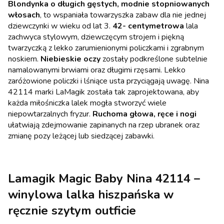
Blondynka o długich gęstych, modnie stopniowanych
włosach
, to wspaniała towarzyszka zabaw dla nie jednej
dziewczynki w wieku od lat 3.
42- centymetrowa
lala
zachwyca stylowym, dziewczęcym strojem i piękną
twarzyczką z lekko zarumienionymi policzkami i zgrabnym
noskiem.
Niebieskie oczy
zostały podkreślone subtelnie
namalowanymi brwiami oraz długimi rzęsami. Lekko
zaróżowione policzki i lśniące usta przyciągają uwagę. Nina
42114 marki LaMagik została tak zaprojektowana, aby
każda miłośniczka lalek mogła stworzyć wiele
niepowtarzalnych fryzur.
Ruchoma głowa, ręce i nogi
ułatwiają zdejmowanie zapinanych na rzep ubranek oraz
zmianę pozy leżącej lub siedzącej zabawki.
Lamagik Magic Baby Nina 42114 –
winylowa lalka hiszpańska w
ręcznie szytym outficie