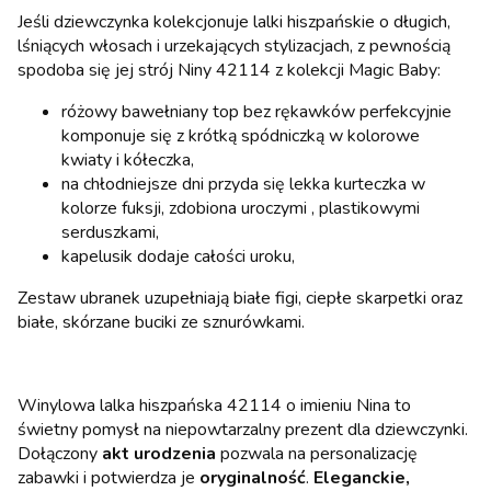
Jeśli dziewczynka kolekcjonuje lalki hiszpańskie o długich,
lśniących włosach i urzekających stylizacjach, z pewnością
spodoba się jej strój Niny 42114 z kolekcji Magic Baby:
różowy bawełniany top bez rękawków perfekcyjnie
komponuje się z krótką spódniczką w kolorowe
kwiaty i kółeczka,
na chłodniejsze dni przyda się lekka kurteczka w
kolorze fuksji, zdobiona uroczymi , plastikowymi
serduszkami,
kapelusik dodaje całości uroku,
Zestaw ubranek uzupełniają białe figi, ciepłe skarpetki oraz
białe, skórzane buciki ze sznurówkami.
Winylowa lalka hiszpańska 42114 o imieniu Nina to
świetny pomysł na niepowtarzalny prezent dla dziewczynki.
Dołączony
akt urodzenia
pozwala na personalizację
zabawki i potwierdza je
oryginalność
.
Eleganckie,