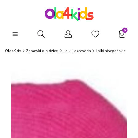
Produkty
Otwórz wyszukiwarkę
Ola4Kids
Zabawki dla dzieci
Lalki i akcesoria
Lalki hiszpańskie