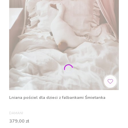
Lniana pościel dla dzieci z falbankami Śmietanka
PRODUCENT
DAMANI
Cena
379,00 zł