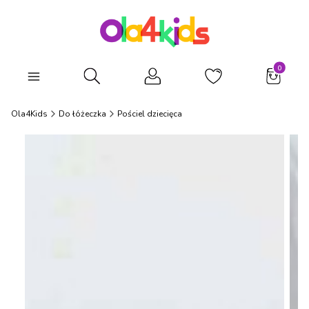
Produkty
Otwórz wyszukiwarkę
Ola4Kids
Do łóżeczka
Pościel dziecięca