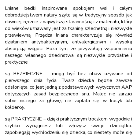
Lniane beciki inspirowane spokojem wsi i całym
dobrodziejstwem natury szyte są w tradycyjny sposób jak
dawniej, ręcznie z najwyższą starannością i z materiału, który
od wieków uznawany jest za tkaninę szlechetną i niezwykle
przewiewną. Przędza lniana charakteryzuje się również
działaniem antybakteryjnym, antyalergicznym i wysoką
absorpcją wilgoci. Poza tym, że przywołują wspomnienia
naszego własnego dzieciństwa, są niezwykle przydatne i
praktyczne
są BEZPIECZNE – mogą być bez obaw używane od
pierwszego dnia życia. Twarz dziecka będzie zawsze
odsłonięta, co jest jedną z podstawowych wytycznych AAP
dotyczących zasad bezpiecznego snu. Malec nie zarzuci
sobie niczego za głowę, nie zapląta się w kocyk lub
kołderkę.
są PRAKTYCZNE – dzięki praktycznym troczkom wygodnie i
szybko wyciągniesz lub włożysz swoje dzieciątko.
zapobiegają wychłodzeniu się dziecka, co niestety może się