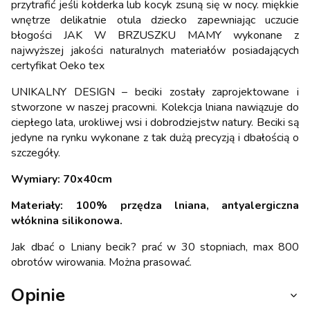
przytrafić jeśli kołderka lub kocyk zsuną się w nocy. miękkie
wnętrze delikatnie otula dziecko zapewniając uczucie
błogości JAK W BRZUSZKU MAMY wykonane z
najwyższej jakości naturalnych materiałów posiadających
certyfikat Oeko tex
UNIKALNY DESIGN – beciki zostały zaprojektowane i
stworzone w naszej pracowni. Kolekcja lniana nawiązuje do
ciepłego lata, urokliwej wsi i dobrodziejstw natury. Beciki są
jedyne na rynku wykonane z tak dużą precyzją i dbałością o
szczegóły.
Wymiary: 70x40cm
Materiały: 100% przędza lniana, antyalergiczna
włóknina silikonowa.
Jak dbać o Lniany becik? prać w 30 stopniach, max 800
obrotów wirowania. Można prasować.
Opinie