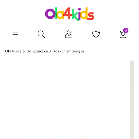
Produkty
Otwórz wyszukiwarkę
Ola4Kids
Do łóżeczka
Rożki niemowlęce