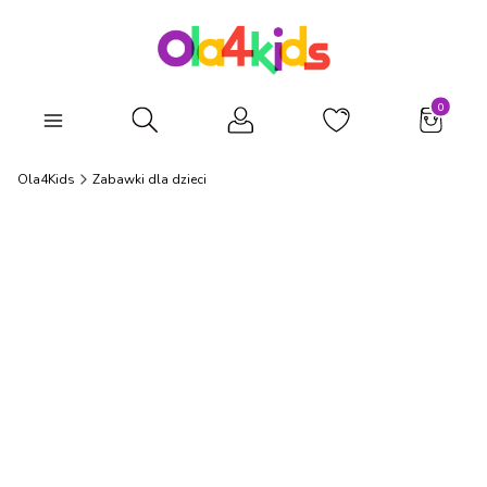
Produkty
Otwórz wyszukiwarkę
Ola4Kids
Zabawki dla dzieci