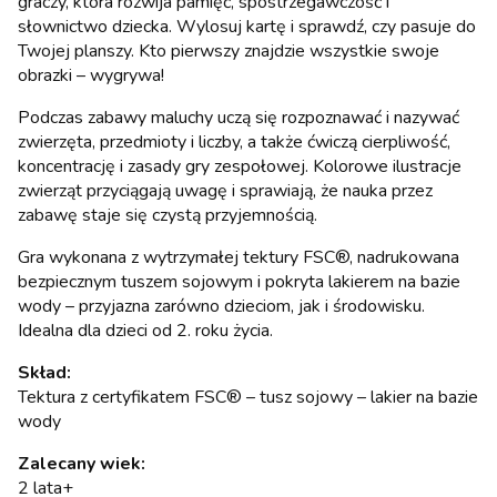
graczy, która rozwija pamięć, spostrzegawczość i
słownictwo dziecka. Wylosuj kartę i sprawdź, czy pasuje do
Twojej planszy. Kto pierwszy znajdzie wszystkie swoje
obrazki – wygrywa!
Podczas zabawy maluchy uczą się rozpoznawać i nazywać
zwierzęta, przedmioty i liczby, a także ćwiczą cierpliwość,
koncentrację i zasady gry zespołowej. Kolorowe ilustracje
zwierząt przyciągają uwagę i sprawiają, że nauka przez
zabawę staje się czystą przyjemnością.
Gra wykonana z wytrzymałej tektury FSC®, nadrukowana
bezpiecznym tuszem sojowym i pokryta lakierem na bazie
wody – przyjazna zarówno dzieciom, jak i środowisku.
Idealna dla dzieci od 2. roku życia.
Skład:
Tektura z certyfikatem FSC® – tusz sojowy – lakier na bazie
wody
Zalecany wiek:
2 lata+