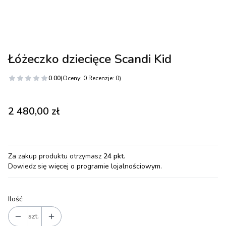
Łóżeczko dziecięce Scandi Kid
0.00
(Oceny: 0 Recenzje: 0)
Cena
2 480,00 zł
Za zakup produktu otrzymasz
24 pkt
.
Dowiedz się
więcej o programie lojalnościowym.
Ilość
szt.