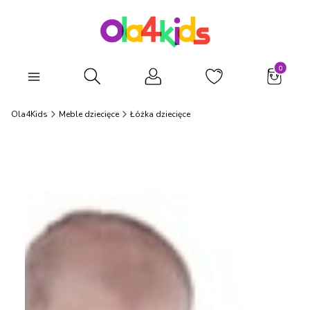
Produkty
Otwórz wyszukiwarkę
Ola4Kids
Meble dziecięce
Łóżka dziecięce