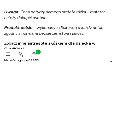
Uwaga:
Cena dotyczy samego stelaża łóżka – materac
należy dokupić osobno.
Produkt polski
– wykonany z dbałością o każdy detal,
zgodny z normami bezpieczeństwa i jakości.
Zobacz
inne antresole z łóżkiem dla dziecka w
Ola4Kids!
Produkty w koszyku: 0. Zobacz szczegóły
Opinie
Koszyk
Menu
Zaloguj się
0.00
Liczba ocen: 0
Oceń i opisz