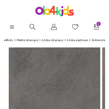
Produkty
Otwórz wyszukiwarkę
Ola4Kids
Meble dziecięce
Łóżka dziecięce
Łóżka piętrowe
Antresole