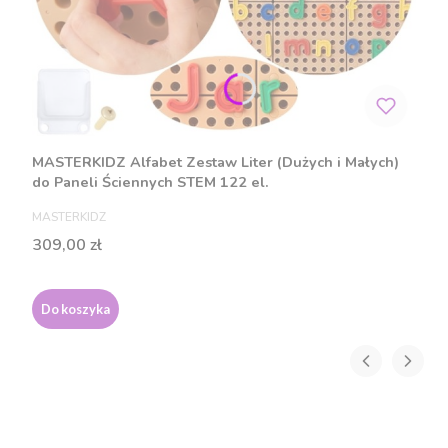
MASTERKIDZ Alfabet Zestaw Liter (Dużych i Małych)
do Paneli Ściennych STEM 122 el.
PRODUCENT
MASTERKIDZ
Cena
309,00 zł
Do koszyka