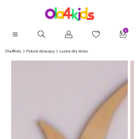
Produkty
Otwórz wyszukiwarkę
Ola4Kids
Pokoik dziecięcy
Lustra dla dzieci