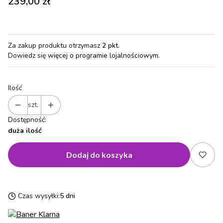
Cena
239,00 zł
Za zakup produktu otrzymasz
2 pkt
.
Dowiedz się
więcej o programie lojalnościowym.
Ilość
szt.
Dostępność:
duża ilość
Dodaj do koszyka
Czas wysyłki:
5 dni