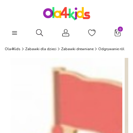
Produkty
Otwórz wyszukiwarkę
Ola4Kids
Zabawki dla dzieci
Zabawki drewniane
Odgrywanie ról