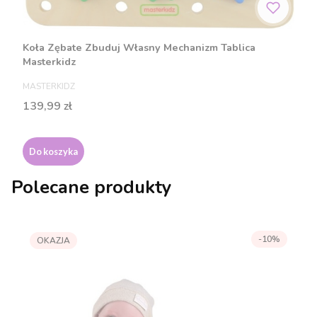
Koła Zębate Zbuduj Własny Mechanizm Tablica
Masterkidz
PRODUCENT
MASTERKIDZ
Cena
139,99 zł
Do koszyka
Polecane produkty
-10%
OKAZJA