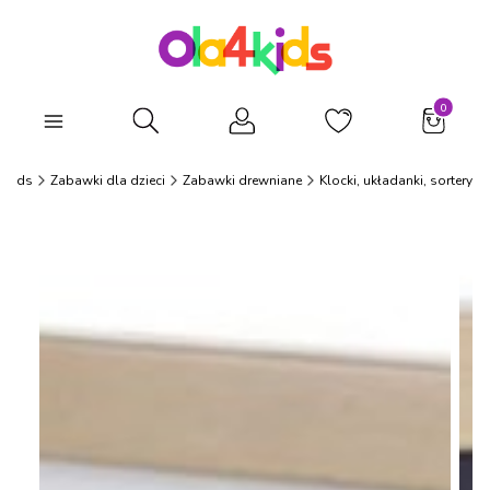
Produkty
Otwórz wyszukiwarkę
4Kids
Zabawki dla dzieci
Zabawki drewniane
Klocki, układanki, sortery