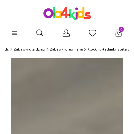
Produkty
Otwórz wyszukiwarkę
4Kids
Zabawki dla dzieci
Zabawki drewniane
Klocki, układanki, sortery