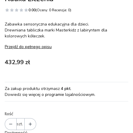
0.00
(Oceny: 0 Recenzje: 0)
Zabawka sensoryczna edukacyjna dla dzieci.
Drewniana tabliczka marki Masterkidz z labiryntem dla
kolorowych kółeczek.
Przejdź do pełnego opisu
Cena
432,99 zł
Za zakup produktu otrzymasz
4 pkt
.
Dowiedz się
więcej o programie lojalnościowym.
Ilość
szt.
Dostępność: