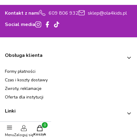
Kontakt z nami
609 806 932
sklep@ola4kids.pl
Social media
Linki w stopce
Obsługa klienta
Formy płatności
Czas i koszty dostawy
Zwroty, reklamacje
Oferta dla instytucji
Linki
Karta Podarunkowa
Produkty w koszyku: 0. Zobacz szczegóły
Koszyk
Menu
Zaloguj się
Zaprojektuj pokój