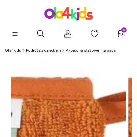
Produkty
Otwórz wyszukiwarkę
Ola4Kids
Podróże z dzieckiem
Akcesoria plażowe i na basen