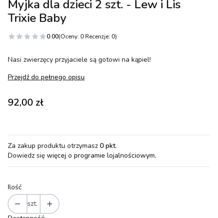
Myjka dla dzieci 2 szt. - Lew i Lis
Trixie Baby
0.00
(Oceny: 0 Recenzje: 0)
Nasi zwierzęcy przyjaciele są gotowi na kąpiel!
Przejdź do pełnego opisu
Cena
92,00 zł
Za zakup produktu otrzymasz
0 pkt
.
Dowiedz się
więcej o programie lojalnościowym.
Ilość
szt.