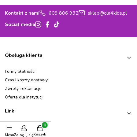
Kontakt z nami
609 806 932
sklep@ola4kids.pl
Social media
Linki w stopce
Obsługa klienta
Formy płatności
Czas i koszty dostawy
Zwroty, reklamacje
Oferta dla instytucji
Linki
Karta Podarunkowa
Produkty w koszyku: 0. Zobacz szczegóły
Koszyk
Menu
Zaloguj się
Zaprojektuj pokój