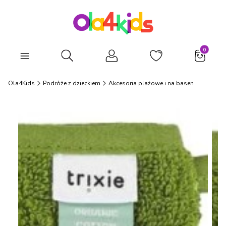
Produkty
Otwórz wyszukiwarkę
Ola4Kids
Podróże z dzieckiem
Akcesoria plażowe i na basen