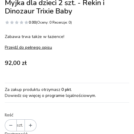
Myjka dla dzieci 2 szt. - Rekin i
Dinozaur Trixie Baby
0.00
(Oceny: 0 Recenzje: 0)
Zabawa trwa także w łazience!
Przejdź do pełnego opisu
Cena
92,00 zł
Za zakup produktu otrzymasz
0 pkt
.
Dowiedz się
więcej o programie lojalnościowym.
Ilość
szt.