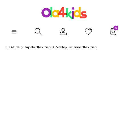
Produkty
Otwórz wyszukiwarkę
Ola4Kids
Tapety dla dzieci
Naklejki ścienne dla dzieci