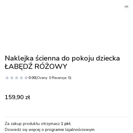
Naklejka ścienna do pokoju dziecka
ŁABĘDŹ RÓŻOWY
0.00
(Oceny: 0 Recenzje: 0)
Cena
159,90 zł
Za zakup produktu otrzymasz
1 pkt
.
Dowiedz się
więcej o programie lojalnościowym.