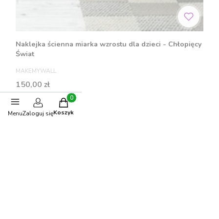
Naklejka ścienna miarka wzrostu dla dzieci - Chłopięcy
Świat
PRODUCENT
MAKEMYWALL
Cena
150,00 zł
Produkty w koszyku: 0. Zobacz szczegóły
Koszyk
Menu
Zaloguj się
Do koszyka
Polecane produkty
BESTSELLER