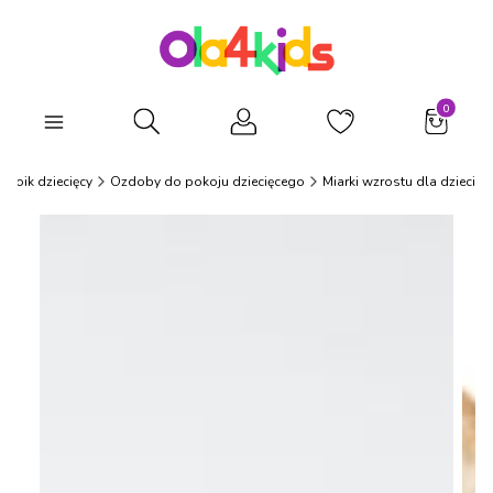
Produkty
Otwórz wyszukiwarkę
okoik dziecięcy
Ozdoby do pokoju dziecięcego
Miarki wzrostu dla dzieci