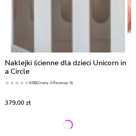
Naklejki ścienne dla dzieci Unicorn in
a Circle
0.00
(Oceny: 0 Recenzje: 0)
Cena
379,00 zł
Wybierz wariant produktu:
Poszczególne warianty mogą różnić się ceną