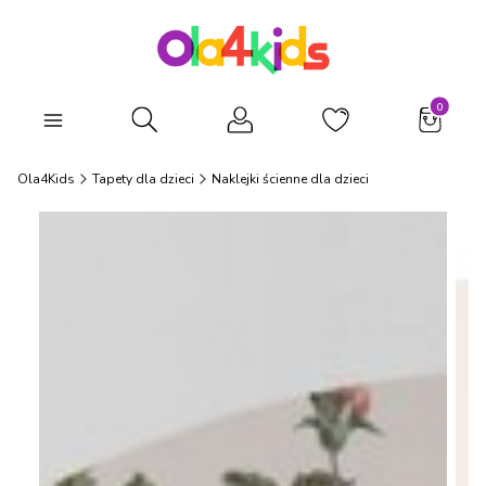
Produkty
Otwórz wyszukiwarkę
Ola4Kids
Tapety dla dzieci
Naklejki ścienne dla dzieci