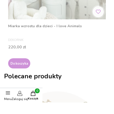
Miarka wzrostu dla dzieci - I love Animals
PRODUCENT
DEKORNIK
Cena
220,00 zł
Do koszyka
Polecane produkty
Produkty w koszyku: 0. Zobacz szczegóły
BESTSELLER
Koszyk
Menu
Zaloguj się