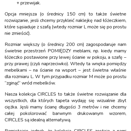
+ przewijak.
Opcja mniejsza (o średnicy 150 cm) to także świetne
rozwiązanie, jesli chcemy przykleić naklejkę nad łóżeczkiem,
które sąsiaduje z szafą (wtedy rozmiar L może się po prostu
nie zmieścić).
Rozmiar większy (o średnicy 200 cm) zagospodaruje nam
świetnie przestrzeń POMIĘDZY meblami, np. kiedy mamy
łóżeczko postawione przy lewej ścianie w pokoju, a szafę –
przy prawej (czyli naprzeciwko). Wtedy ta wnęka pomiędzy
mebelkami – na ścianie na wsport – jest świetna właśnie
dla rozmiaru L. W tym przypadku rozmiar M może po prostu
“zginąć” wród mebelków.
Nasza kolekcja CIRCLES to także świetne rozwiązanie dla
wszystkich, dla których tapeta wydaję się wizualnie zbyt
ciężka. Jęsli mamy ścianę długości 3 metrów i nie chcemy
całej pokolorować barwnym drukowanym wzorem,
CIRCLES są idealną alternatywą.
Pamiętajcie jednak, że kolekcja CIRCLES zostaje z nami