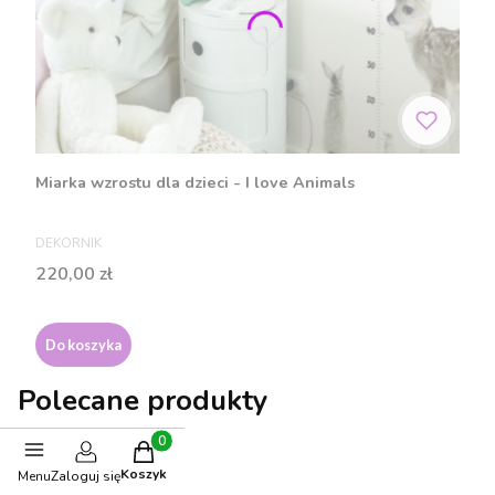
Miarka wzrostu dla dzieci - I love Animals
PRODUCENT
DEKORNIK
Cena
220,00 zł
Do koszyka
Polecane produkty
Produkty w koszyku: 0. Zobacz szczegóły
Koszyk
Menu
Zaloguj się