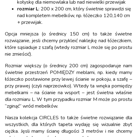
kołyskę dla niemowlaka lub nad niewielki przewijak
rozmiar L
: 200 x 200 cm, który świetnie sprawdzi się
nad kompletem mebelków, np. łóżeczko 120,140 cm
+ przewijak.
Opcja mniejsza (o średnicy 150 cm) to także świetne
rozwiązanie, jesli chcemy przykleić naklejkę nad łóżeczkiem,
które sąsiaduje z szafą (wtedy rozmiar L może się po prostu
nie zmieścić).
Rozmiar większy (o średnicy 200 cm) zagospodaruje nam
świetnie przestrzeń POMIĘDZY meblami, np. kiedy mamy
łóżeczko postawione przy lewej ścianie w pokoju, a szafę –
przy prawej (czyli naprzeciwko). Wtedy ta wnęka pomiędzy
mebelkami – na ścianie na wsport – jest świetna właśnie
dla rozmiaru L. W tym przypadku rozmiar M może po prostu
“zginąć” wród mebelków.
Nasza kolekcja CIRCLES to także świetne rozwiązanie dla
wszystkich, dla których tapeta wydaję się wizualnie zbyt
ciężka. Jęsli mamy ścianę długości 3 metrów i nie chcemy