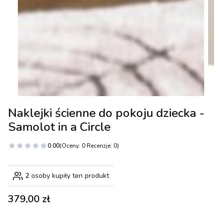
Naklejki ścienne do pokoju dziecka -
Samolot in a Circle
0.00
(Oceny: 0 Recenzje: 0)
2
osoby kupiły ten produkt
Cena
379,00 zł
Wybierz wariant produktu: