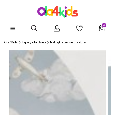
Produkty
Otwórz wyszukiwarkę
Ola4Kids
Tapety dla dzieci
Naklejki ścienne dla dzieci