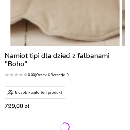
Namiot tipi dla dzieci z falbanami
"Boho"
0.00
(Oceny: 0 Recenzje: 0)
5
osób kupiło ten produkt
Cena
799,00 zł
Wybierz wariant produktu: