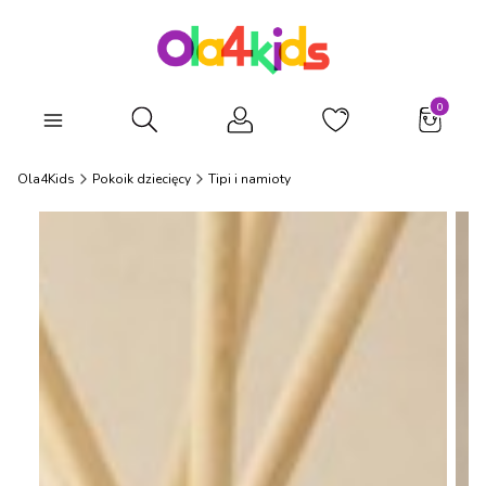
Produkty
Otwórz wyszukiwarkę
Ola4Kids
Pokoik dziecięcy
Tipi i namioty