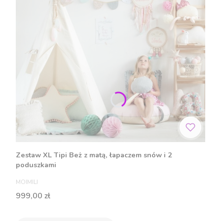
Zestaw XL Tipi Beż z matą, łapaczem snów i 2
poduszkami
PRODUCENT
MOIMILI
Cena
999,00 zł