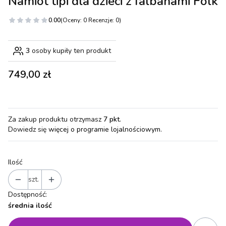
Namiot tipi dla dzieci z falbanami Folk
0.00
(Oceny: 0 Recenzje: 0)
3
osoby kupiły ten produkt
Cena
749,00 zł
Za zakup produktu otrzymasz
7 pkt
.
Dowiedz się
więcej o programie lojalnościowym.
Ilość
szt.
Dostępność:
średnia ilość