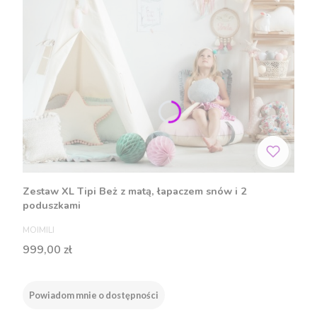
Zestaw XL Tipi Beż z matą, łapaczem snów i 2
poduszkami
PRODUCENT
MOIMILI
Cena
999,00 zł
Powiadom mnie o dostępności