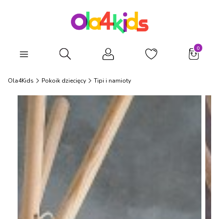
Produkty
Otwórz wyszukiwarkę
Ola4Kids
Pokoik dziecięcy
Tipi i namioty