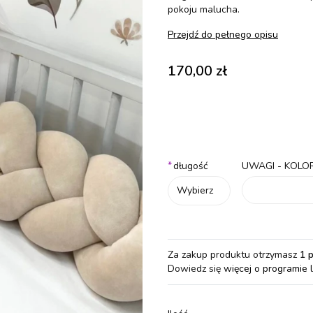
pokoju malucha.
Przejdź do pełnego opisu
Cena
170,00 zł
Wybierz wariant produktu:
Poszczególne warianty mogą różn
*
długość
UWAGI - KOLO
Wybierz
Za zakup produktu otrzymasz
1 
Dowiedz się
więcej o programie 