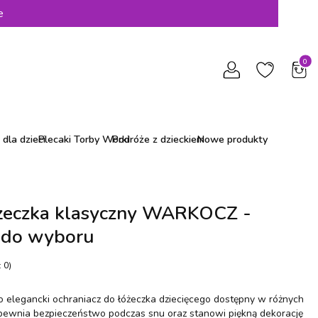
e
Produ
dla dzieci
Plecaki Torby Worki
Podróże z dzieckiem
Nowe produkty
óżeczka klasyczny WARKOCZ -
i do wyboru
 0)
 elegancki ochraniacz do łóżeczka dziecięcego dostępny w różnych
apewnia bezpieczeństwo podczas snu oraz stanowi piękną dekorację