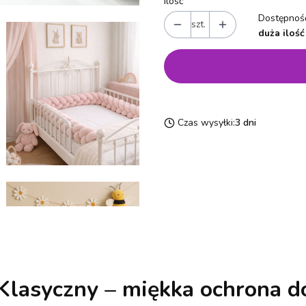
Ilość
Dostępność
szt.
duża ilość
Czas wysyłki:
3 dni
lasyczny – miękka ochrona do