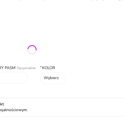
ić się ceną
*
RY PASM
KOLOR
Opcjonalne
Wybierz
pkt
.
lojalnościowym.