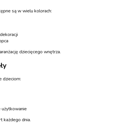
tępne są w wielu kolorach:
dekoracji
łopca
aranżację dziecięcego wnętrza.
ały
e dzieciom:
e użytkowanie
t każdego dnia.