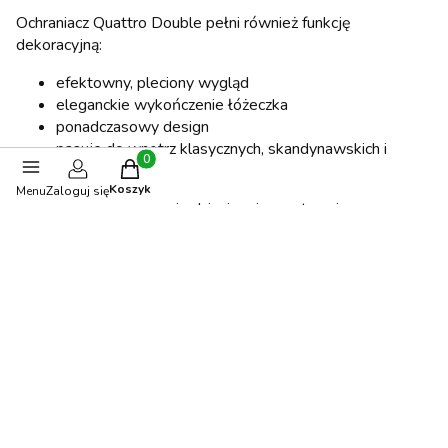
Ochraniacz Quattro Double pełni również funkcję
dekoracyjną:
efektowny, pleciony wygląd
eleganckie wykończenie łóżeczka
ponadczasowy design
pasuje do wnętrz klasycznych, skandynawskich i
Produkty w koszyku: 0. Zobacz szczegóły
nowoczesnych
Koszyk
Menu
Zaloguj się
To dodatek, który nadaje dziecięcej przestrzeni
wyjątkowego charakteru.
Najważniejsze zalety
dostępny w różnych długościach
szeroki wybór kolorów
skutecznie chroni przed szczebelkami
miękkie, antyalergiczne wypełnienie
dekoracyjny pleciony wygląd
bezpieczne materiały dla dzieci