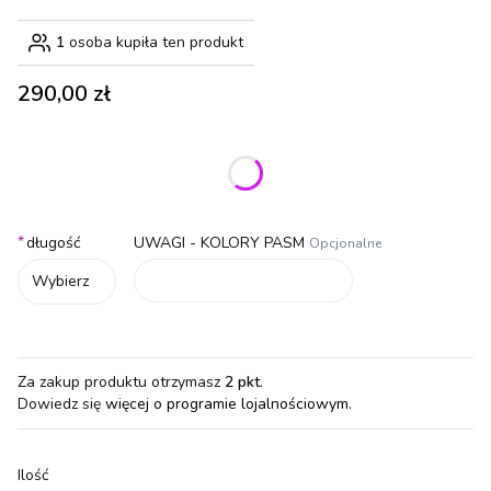
1
osoba kupiła ten produkt
Cena
290,00 zł
Wybierz wariant produktu:
Poszczególne warianty mogą różnić się ceną
*
długość
UWAGI - KOLORY PASM
Opcjonalne
Wybierz
Za zakup produktu otrzymasz
2 pkt
.
Dowiedz się
więcej o programie lojalnościowym.
Ilość