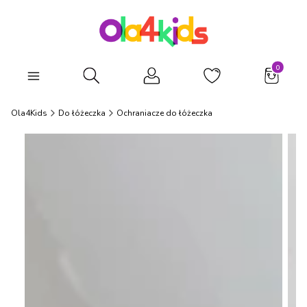
Produkty
Otwórz wyszukiwarkę
Ola4Kids
Do łóżeczka
Ochraniacze do łóżeczka