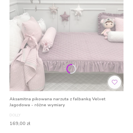
Aksamitna pikowana narzuta z falbanką Velvet
Jagodowa - różne wymiary
PRODUCENT
DOLLY
Cena
169,00 zł