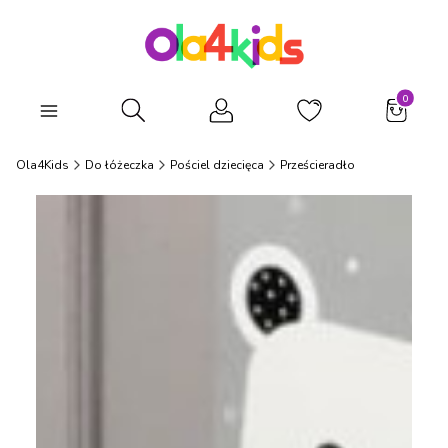
Produkty
Otwórz wyszukiwarkę
Ola4Kids
Do łóżeczka
Pościel dziecięca
Prześcieradło