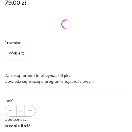
Cena
79,00 zł
Wybierz wariant produktu:
Poszczególne warianty mogą różnić się ceną
*
rozmiar
Wybierz
Za zakup produktu otrzymasz
0 pkt
.
Dowiedz się
więcej o programie lojalnościowym.
Ilość
szt.
Dostępność:
średnia ilość