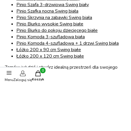
Pinio Szafa 3-drzwiowa Swing biały
Pinio Szafka nocna Swing biała
Pinio Skrzynia na zabawki Swing biała
Pinio Biurko wysokie Swing białe
Pinio Biurko do pokoju dziecięcego bia
łe
Pinio Komoda 3-szufladowa biała
Pinio Komoda 4-szufladowa + 1 drzwi Swing biała
Łóżko 200 x 90 cm Swing białe
Łóżko 200 x 120 cm Swing białe
Zamów już dziś i stwórz idealną przestrzeń dla swojego
Produkty w koszyku: 0. Zobacz szczegóły
dziecka!
Koszyk
Menu
Zaloguj się
Opinie
0.00
Liczba ocen: 0
Oceń i opisz