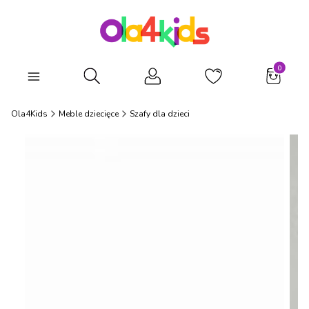
Produkty
Otwórz wyszukiwarkę
Ola4Kids
Meble dziecięce
Szafy dla dzieci