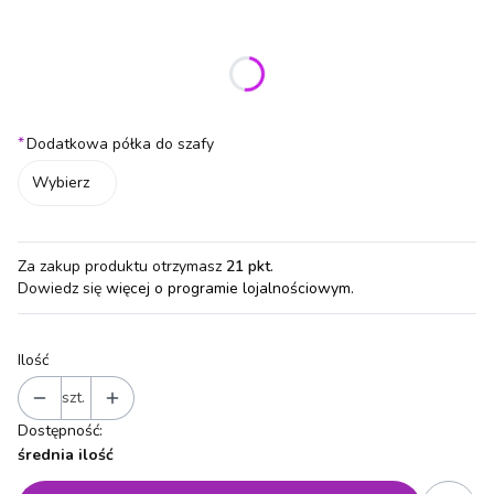
Wybierz wariant produktu:
Poszczególne warianty mogą różnić się ceną
*
Dodatkowa półka do szafy
Wybierz
Za zakup produktu otrzymasz
21 pkt
.
Dowiedz się
więcej o programie lojalnościowym.
Ilość
szt.
Dostępność:
średnia ilość