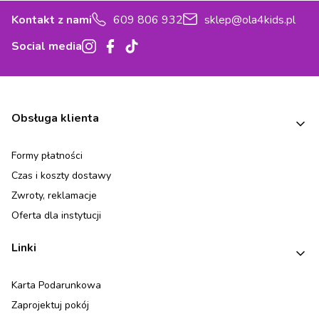
Kontakt z nami
609 806 932
sklep@ola4kids.pl
Social media
Linki w stopce
Obsługa klienta
Formy płatności
Czas i koszty dostawy
Zwroty, reklamacje
Oferta dla instytucji
Linki
Karta Podarunkowa
Zaprojektuj pokój