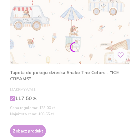
Tapeta do pokoju dziecka Shake The Colors - "ICE
CREAMS"
PRODUCENT
MAKEMYWALL
Cena promocyjna
117,50 zł
Cena regularna:
125,00 zł
Najniższa cena:
103,55 zł
Zobacz produkt