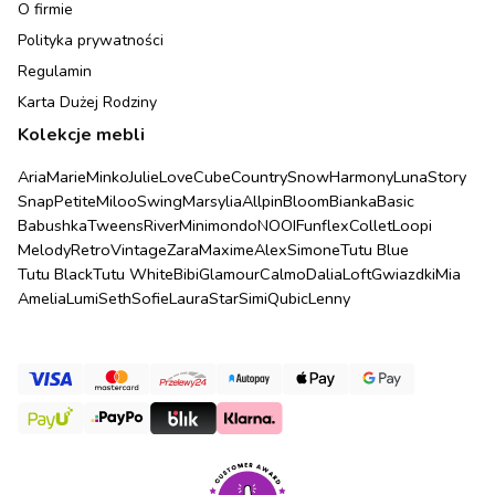
O firmie
Polityka prywatności
Regulamin
Karta Dużej Rodziny
Kolekcje mebli
Aria
Marie
Minko
Julie
Love
Cube
Country
Snow
Harmony
Luna
Story
Snap
Petite
Miloo
Swing
Marsylia
Allpin
Bloom
Bianka
Basic
Babushka
Tweens
River
Minimondo
NOOI
Funflex
Collet
Loopi
Melody
Retro
Vintage
Zara
Maxime
Alex
Simone
Tutu Blue
Tutu Black
Tutu White
Bibi
Glamour
Calmo
Dalia
Loft
Gwiazdki
Mia
Amelia
Lumi
Seth
Sofie
Laura
Star
Simi
Qubic
Lenny