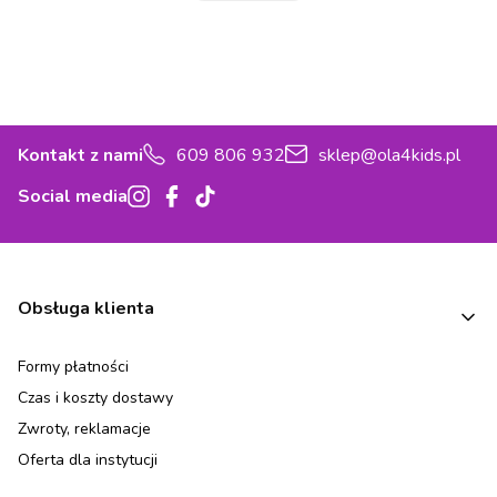
Kontakt z nami
609 806 932
sklep@ola4kids.pl
Social media
Linki w stopce
Obsługa klienta
Formy płatności
Czas i koszty dostawy
Zwroty, reklamacje
Oferta dla instytucji