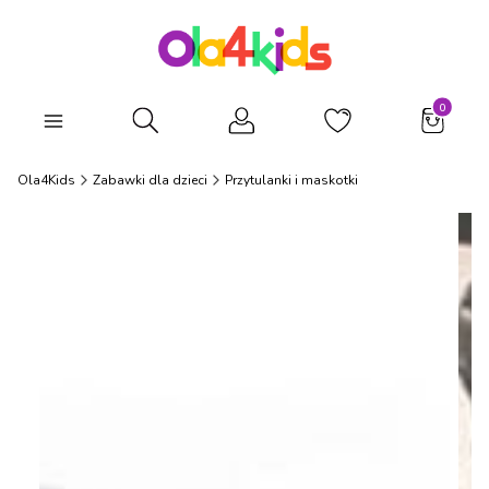
Produkty
Otwórz wyszukiwarkę
Ola4Kids
Zabawki dla dzieci
Przytulanki i maskotki