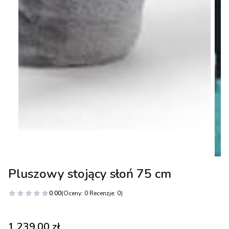
Pluszowy stojący słoń 75 cm
0.00
(Oceny: 0 Recenzje: 0)
Cena
1 239,00 zł