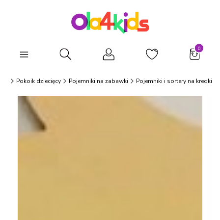
Produkty
Otwórz wyszukiwarkę
ids
Pokoik dziecięcy
Pojemniki na zabawki
Pojemniki i sortery na kredki