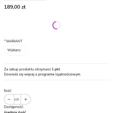
Cena
189,00 zł
Wybierz wariant produktu:
Poszczególne warianty mogą różnić się ceną
*
WARIANT
Wybierz
Za zakup produktu otrzymasz
1 pkt
.
Dowiedz się
więcej o programie lojalnościowym.
Ilość
szt.
Dostępność:
średnia ilość