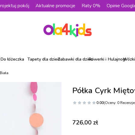
rojektuj pokój
Aktualne promocje
Raty 0%
Opinie Googl
Do łóżeczka
Tapety dla dzieci
Zabawki dla dzieci
Rowerki i Hulajnogi
Wózki 
Biała
Półka Cyrk Mięto
0.00
(Oceny: 0 Recenzje:
Cena
726,00 zł