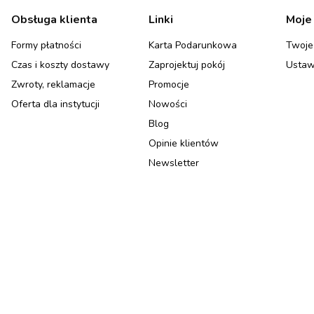
Linki w stopce
Obsługa klienta
Linki
Moje
Formy płatności
Karta Podarunkowa
Twoje
Czas i koszty dostawy
Zaprojektuj pokój
Ustaw
Zwroty, reklamacje
Promocje
Oferta dla instytucji
Nowości
Blog
Opinie klientów
Newsletter