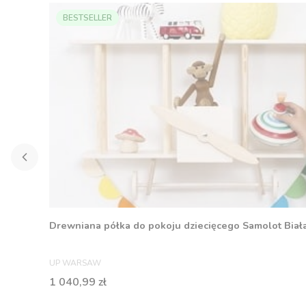
BESTSELLER
Drewniana półka do pokoju dziecięcego Samolot Biał
PRODUCENT
UP WARSAW
Cena
1 040,99 zł