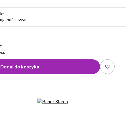
pkt
.
lojalnościowym.
:
ość
Dodaj do koszyka