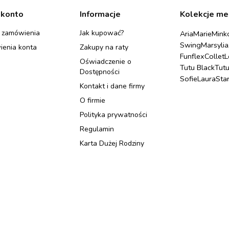
 konto
Informacje
Kolekcje me
 zamówienia
Jak kupować?
Aria
Marie
Mink
Swing
Marsylia
ienia konta
Zakupy na raty
Funflex
Collet
L
Oświadczenie o
Tutu Black
Tut
Dostępności
Sofie
Laura
Sta
Kontakt i dane firmy
O firmie
Polityka prywatności
Regulamin
Karta Dużej Rodziny