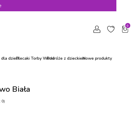
e
Produ
dla dzieci
Plecaki Torby Worki
Podróże z dzieckiem
Nowe produkty
wo Biała
 0)