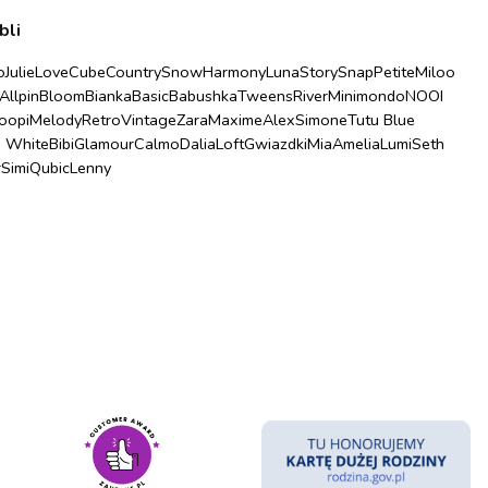
bli
o
Julie
Love
Cube
Country
Snow
Harmony
Luna
Story
Snap
Petite
Miloo
Allpin
Bloom
Bianka
Basic
Babushka
Tweens
River
Minimondo
NOOI
oopi
Melody
Retro
Vintage
Zara
Maxime
Alex
Simone
Tutu Blue
u White
Bibi
Glamour
Calmo
Dalia
Loft
Gwiazdki
Mia
Amelia
Lumi
Seth
r
Simi
Qubic
Lenny