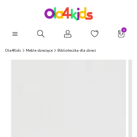
Produkty
Otwórz wyszukiwarkę
Ola4Kids
Meble dziecięce
Biblioteczka dla dzieci