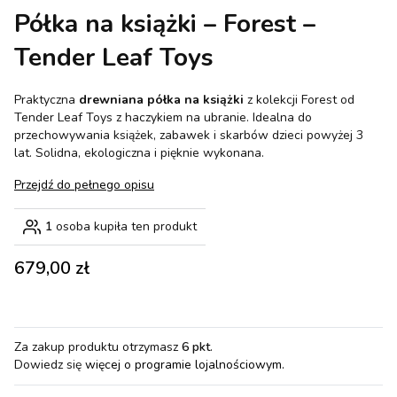
Półka na książki – Forest –
Tender Leaf Toys
Praktyczna
drewniana półka na książki
z kolekcji Forest od
Tender Leaf Toys z haczykiem na ubranie. Idealna do
przechowywania książek, zabawek i skarbów dzieci powyżej 3
lat. Solidna, ekologiczna i pięknie wykonana.
Przejdź do pełnego opisu
1
osoba kupiła ten produkt
Cena
679,00 zł
Za zakup produktu otrzymasz
6 pkt
.
Dowiedz się
więcej o programie lojalnościowym.