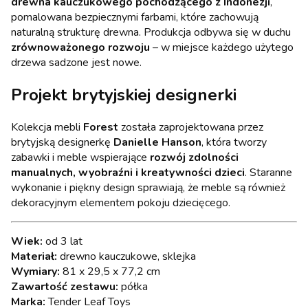
drewna kauczukowego pochodzącego z Indonezji
,
pomalowana bezpiecznymi farbami, które zachowują
naturalną strukturę drewna. Produkcja odbywa się w duchu
zrównoważonego rozwoju
– w miejsce każdego użytego
drzewa sadzone jest nowe.
Projekt brytyjskiej designerki
Kolekcja mebli
Forest
została zaprojektowana przez
brytyjską designerkę
Danielle Hanson
, która tworzy
zabawki i meble wspierające
rozwój zdolności
manualnych, wyobraźni i kreatywności dzieci
. Staranne
wykonanie i piękny design sprawiają, że meble są również
dekoracyjnym elementem pokoju dziecięcego.
Wiek:
od 3 lat
Materiał:
drewno kauczukowe, sklejka
Wymiary:
81 x 29,5 x 77,2 cm
Zawartość zestawu:
półka
Marka:
Tender Leaf Toys