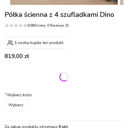
Półka ścienna z 4 szufladkami Dino
0.00
(Oceny: 0 Recenzje: 0)
1
osoba kupiła ten produkt
Cena
819,00 zł
Wybierz wariant produktu:
Poszczególne warianty mogą różnić się ceną
*
Wybierz kolor
Wybierz
Za zakup produktu otrzymasz
8 pkt
.