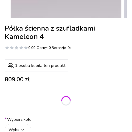
Półka ścienna z szufladkami
Kameleon 4
0.00
(Oceny: 0 Recenzje: 0)
1
osoba kupiła ten produkt
Cena
809,00 zł
Wybierz wariant produktu:
Poszczególne warianty mogą różnić się ceną
*
Wybierz kolor
Wybierz