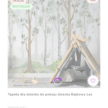
-6%
OKAZJA
BESTSELLER
Tapeta dla dziecka do pokoju dziecka Bajkowy Las
PRODUCENT
MAKEMYWALL