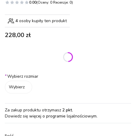
0.00
(Oceny: 0 Recenzje: 0)
4
osoby kupiły ten produkt
Cena
228,00 zł
Wybierz wariant produktu:
Poszczególne warianty mogą różnić się ceną
*
Wybierz rozmiar
Wybierz
Za zakup produktu otrzymasz
2 pkt
.
Dowiedz się
więcej o programie lojalnościowym.
Ilość