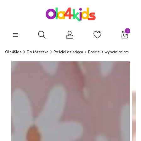
Produkty
Otwórz wyszukiwarkę
Ola4Kids
Do łóżeczka
Pościel dziecięca
Pościel z wypełnieniem