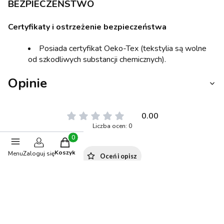
BEZPIECZEŃSTWO
Certyfikaty i ostrzeżenie bezpieczeństwa
Posiada certyfikat Oeko-Tex (tekstylia są wolne
od szkodliwych substancji chemicznych).
Opinie
0.00
Liczba ocen: 0
Produkty w koszyku: 0. Zobacz szczegóły
Koszyk
Menu
Zaloguj się
Oceń i opisz
Polecane produkty