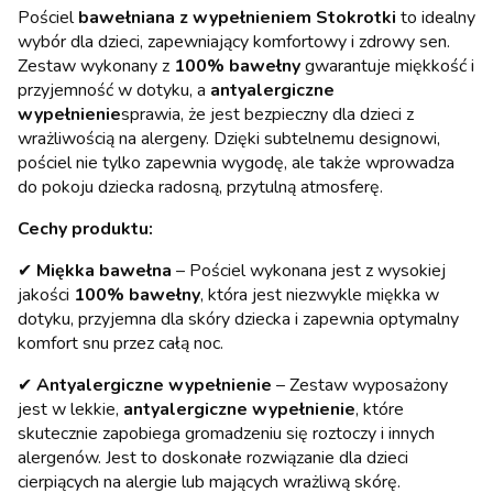
Pościel
bawełniana z wypełnieniem Stokrotki
to idealny
wybór dla dzieci, zapewniający komfortowy i zdrowy sen.
Zestaw wykonany z
100% bawełny
gwarantuje miękkość i
przyjemność w dotyku, a
antyalergiczne
wypełnienie
sprawia, że jest bezpieczny dla dzieci z
wrażliwością na alergeny. Dzięki subtelnemu designowi,
pościel nie tylko zapewnia wygodę, ale także wprowadza
do pokoju dziecka radosną, przytulną atmosferę.
Cechy produktu:
✔
Miękka bawełna
– Pościel wykonana jest z wysokiej
jakości
100% bawełny
, która jest niezwykle miękka w
dotyku, przyjemna dla skóry dziecka i zapewnia optymalny
komfort snu przez całą noc.
✔
Antyalergiczne wypełnienie
– Zestaw wyposażony
jest w lekkie,
antyalergiczne wypełnienie
, które
skutecznie zapobiega gromadzeniu się roztoczy i innych
alergenów. Jest to doskonałe rozwiązanie dla dzieci
cierpiących na alergie lub mających wrażliwą skórę.