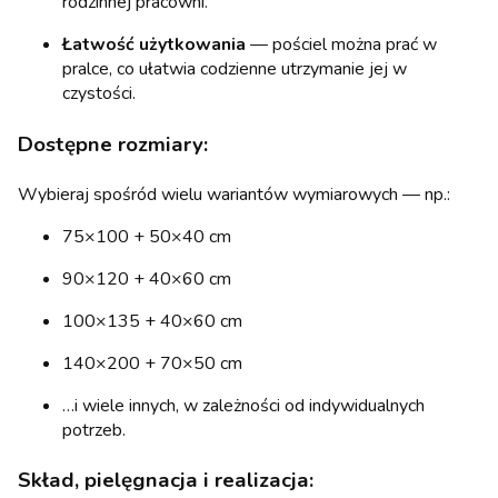
rodzinnej pracowni.
Łatwość użytkowania
— pościel można prać w
pralce, co ułatwia codzienne utrzymanie jej w
czystości.
Dostępne rozmiary:
Wybieraj spośród wielu wariantów wymiarowych — np.:
75×100 + 50×40 cm
90×120 + 40×60 cm
100×135 + 40×60 cm
140×200 + 70×50 cm
…i wiele innych, w zależności od indywidualnych
potrzeb.
Skład, pielęgnacja i realizacja: