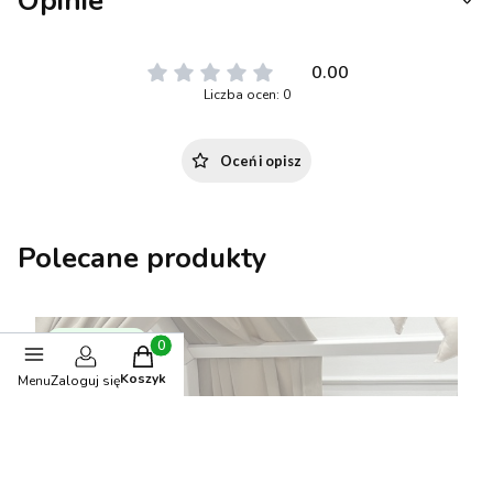
Opinie
0.00
Liczba ocen: 0
Oceń i opisz
Polecane produkty
BESTSELLER
Produkty w koszyku: 0. Zobacz szczegóły
Koszyk
Menu
Zaloguj się