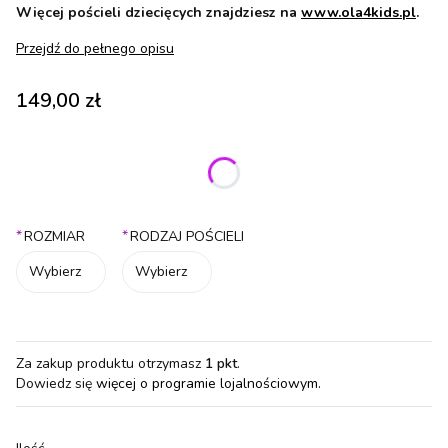
Więcej pościeli dziecięcych znajdziesz na
www.ola4kids.pl
.
Przejdź do pełnego opisu
Cena
149,00 zł
Wybierz wariant produktu:
Poszczególne warianty mogą różnić się ceną
*
*
ROZMIAR
RODZAJ POŚCIELI
Wybierz
Wybierz
Za zakup produktu otrzymasz
1 pkt
.
Dowiedz się
więcej o programie lojalnościowym.