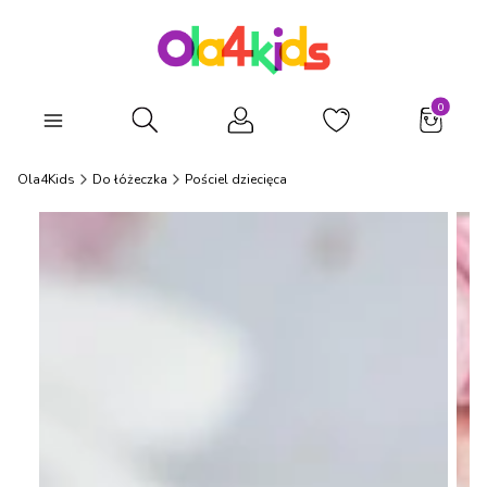
Produkty
Otwórz wyszukiwarkę
Ola4Kids
Do łóżeczka
Pościel dziecięca