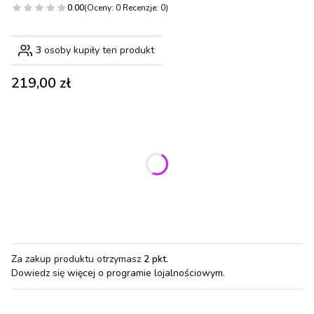
0.00
(Oceny: 0 Recenzje: 0)
3
osoby kupiły ten produkt
Cena
219,00 zł
Wybierz wariant produktu:
Poszczególne warianty mogą różnić się ceną
*
Rozmiar
S
M
L
XL
Za zakup produktu otrzymasz
2 pkt
.
Dowiedz się
więcej o programie lojalnościowym.