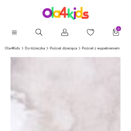
Produkty
Otwórz wyszukiwarkę
Ola4Kids
Do łóżeczka
Pościel dziecięca
Pościel z wypełnieniem