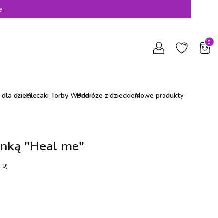
e
Produ
dla dzieci
Plecaki Torby Worki
Podróże z dzieckiem
Nowe produkty
anką "Heal me"
 0)