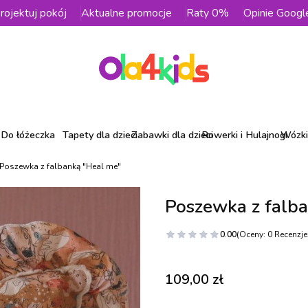
rojektuj pokój
Aktualne promocje
Raty 0%
Opinie Googl
Do łóżeczka
Tapety dla dzieci
Zabawki dla dzieci
Rowerki i Hulajnogi
Wózki 
Poszewka z falbanką "Heal me"
Poszewka z falb
0.00
(Oceny: 0 Recenzje:
Cena
109,00 zł