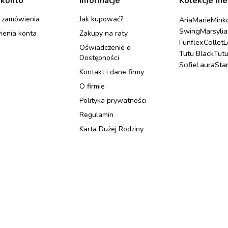
 konto
Informacje
Kolekcje me
 zamówienia
Jak kupować?
Aria
Marie
Mink
Swing
Marsylia
ienia konta
Zakupy na raty
Funflex
Collet
L
Oświadczenie o
Tutu Black
Tut
Dostępności
Sofie
Laura
Sta
Kontakt i dane firmy
O firmie
Polityka prywatności
Regulamin
Karta Dużej Rodziny