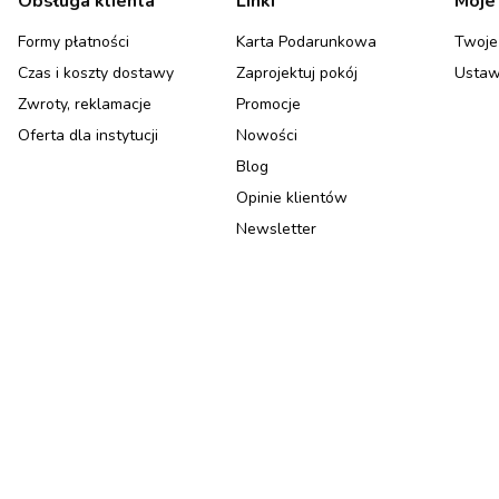
Linki w stopce
Obsługa klienta
Linki
Moje
Formy płatności
Karta Podarunkowa
Twoje
Czas i koszty dostawy
Zaprojektuj pokój
Ustaw
Zwroty, reklamacje
Promocje
Oferta dla instytucji
Nowości
Blog
Opinie klientów
Newsletter