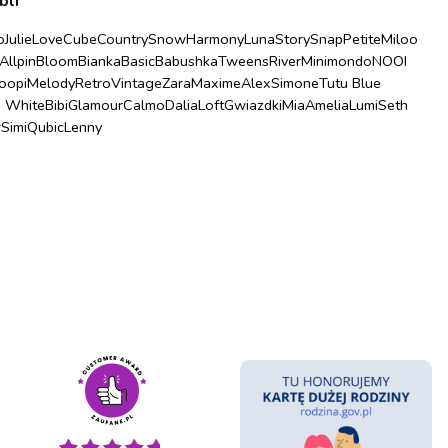
bli
o
Julie
Love
Cube
Country
Snow
Harmony
Luna
Story
Snap
Petite
Miloo
Allpin
Bloom
Bianka
Basic
Babushka
Tweens
River
Minimondo
NOOI
oopi
Melody
Retro
Vintage
Zara
Maxime
Alex
Simone
Tutu Blue
u White
Bibi
Glamour
Calmo
Dalia
Loft
Gwiazdki
Mia
Amelia
Lumi
Seth
r
Simi
Qubic
Lenny