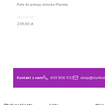
Pufa do pokoju dziecka Planety
PRODUCENT
YELLOW TIPI
Cena
239,00 zł
Kontakt z nami
609 806 932
sklep@ola4kid