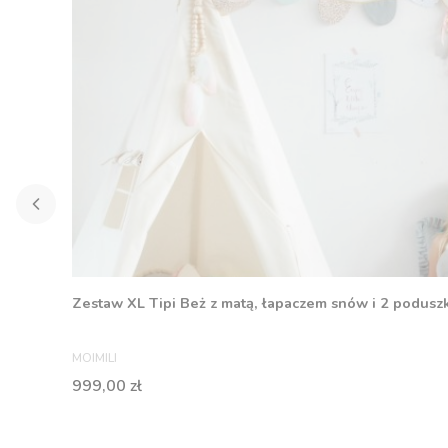
Zestaw XL Tipi Beż z matą, łapaczem snów i 2 podusz
PRODUCENT
MOIMILI
Cena
999,00 zł