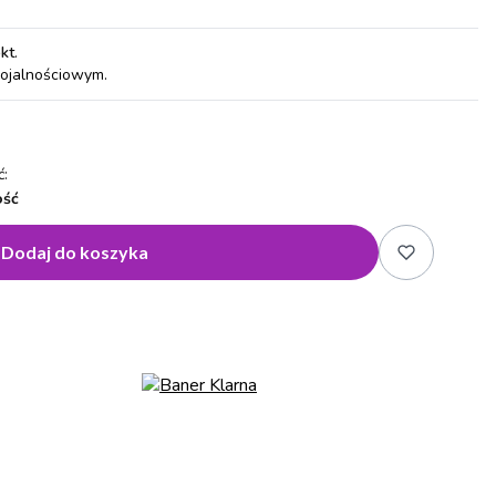
pkt
.
lojalnościowym.
:
ość
Dodaj do koszyka