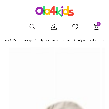
Produkty
Otwórz wyszukiwarkę
a4Kids
Meble dziecięce
Pufy i siedziska dla dzieci
Pufy worek dla dzieci