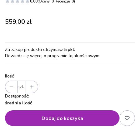
0.00
(Oceny: 0 Recenzje: 0)
Cena
559,00 zł
Za zakup produktu otrzymasz
5 pkt
.
Dowiedz się
więcej o programie lojalnościowym.
Ilość
szt.
Dostępność:
średnia ilość
Dodaj do koszyka