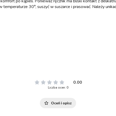
omfort po kąpieli. Ponieważ ręcznik ma bliski kontakt z delik
 temperaturze 30°, suszyć w suszarce i prasować. Należy unikać 
0.00
Liczba ocen: 0
Oceń i opisz