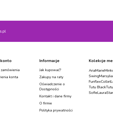
s.pl
 konto
Informacje
Kolekcje me
 zamówienia
Jak kupować?
Aria
Marie
Mink
Swing
Marsylia
ienia konta
Zakupy na raty
Funflex
Collet
L
Oświadczenie o
Tutu Black
Tut
Dostępności
Sofie
Laura
Sta
Kontakt i dane firmy
O firmie
Polityka prywatności