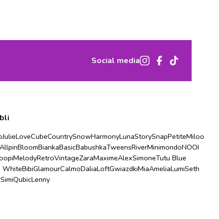
Social media
bli
o
Julie
Love
Cube
Country
Snow
Harmony
Luna
Story
Snap
Petite
Miloo
Allpin
Bloom
Bianka
Basic
Babushka
Tweens
River
Minimondo
NOOI
oopi
Melody
Retro
Vintage
Zara
Maxime
Alex
Simone
Tutu Blue
u White
Bibi
Glamour
Calmo
Dalia
Loft
Gwiazdki
Mia
Amelia
Lumi
Seth
r
Simi
Qubic
Lenny