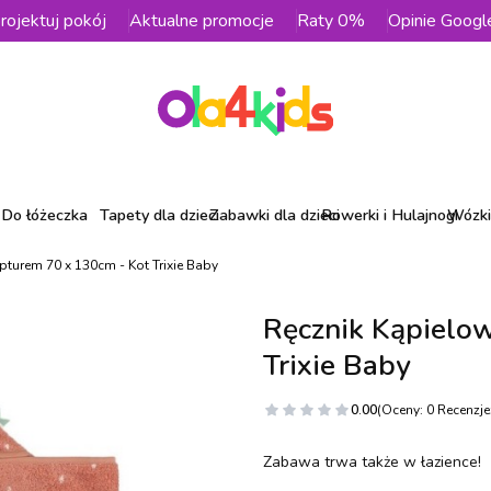
rojektuj pokój
Aktualne promocje
Raty 0%
Opinie Googl
Do łóżeczka
Tapety dla dzieci
Zabawki dla dzieci
Rowerki i Hulajnogi
Wózki 
pturem 70 x 130cm - Kot Trixie Baby
Ręcznik Kąpielo
Trixie Baby
0.00
(Oceny: 0 Recenzje:
Zabawa trwa także w łazience!