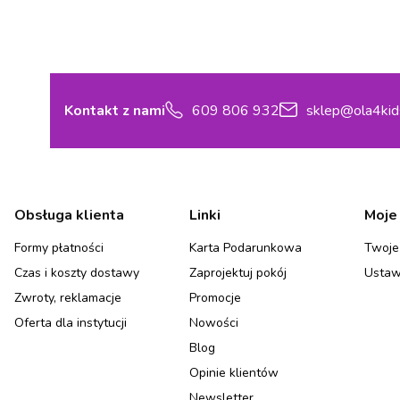
Kontakt z nami
609 806 932
sklep@ola4kid
Linki w stopce
Obsługa klienta
Linki
Moje
Formy płatności
Karta Podarunkowa
Twoje
Czas i koszty dostawy
Zaprojektuj pokój
Ustaw
Zwroty, reklamacje
Promocje
Oferta dla instytucji
Nowości
Blog
Opinie klientów
Newsletter