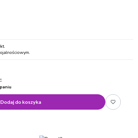
pkt
.
lojalnościowym.
:
paniu
Dodaj do koszyka