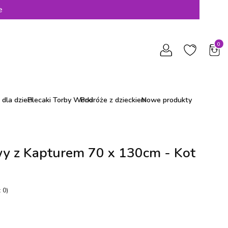
e
Produ
dla dzieci
Plecaki Torby Worki
Podróże z dzieckiem
Nowe produkty
wy z Kapturem 70 x 130cm - Kot
 0)