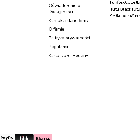
Funflex
Collet
L
Oświadczenie o
Tutu Black
Tut
Dostępności
Sofie
Laura
Sta
Kontakt i dane firmy
O firmie
Polityka prywatności
Regulamin
Karta Dużej Rodziny