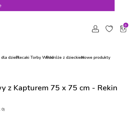
e
Produ
dla dzieci
Plecaki Torby Worki
Podróże z dzieckiem
Nowe produkty
y z Kapturem 75 x 75 cm - Rekin
 0)