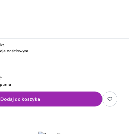
pkt
.
lojalnościowym.
:
paniu
Dodaj do koszyka