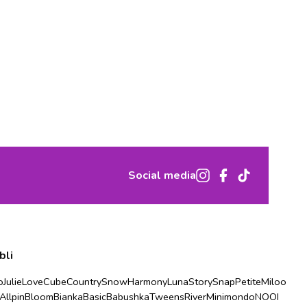
Social media
bli
o
Julie
Love
Cube
Country
Snow
Harmony
Luna
Story
Snap
Petite
Miloo
Allpin
Bloom
Bianka
Basic
Babushka
Tweens
River
Minimondo
NOOI