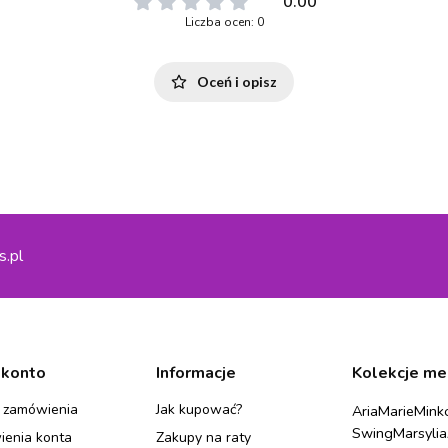
0.00
Liczba ocen: 0
Oceń i opisz
s.pl
 konto
Informacje
Kolekcje me
 zamówienia
Jak kupować?
Aria
Marie
Mink
Swing
Marsylia
ienia konta
Zakupy na raty