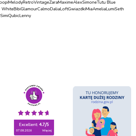
oopi
Melody
Retro
Vintage
Zara
Maxime
Alex
Simone
Tutu Blue
u White
Bibi
Glamour
Calmo
Dalia
Loft
Gwiazdki
Mia
Amelia
Lumi
Seth
r
Simi
Qubic
Lenny
Excellent:
4.7
/
5
07.08.2026
więcej