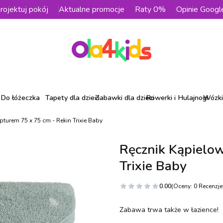
rojektuj pokój
Aktualne promocje
Raty 0%
Opinie Googl
Do łóżeczka
Tapety dla dzieci
Zabawki dla dzieci
Rowerki i Hulajnogi
Wózki 
pturem 75 x 75 cm - Rekin Trixie Baby
Ręcznik Kąpielow
Trixie Baby
0.00
(Oceny: 0 Recenzje:
Zabawa trwa także w łazience!