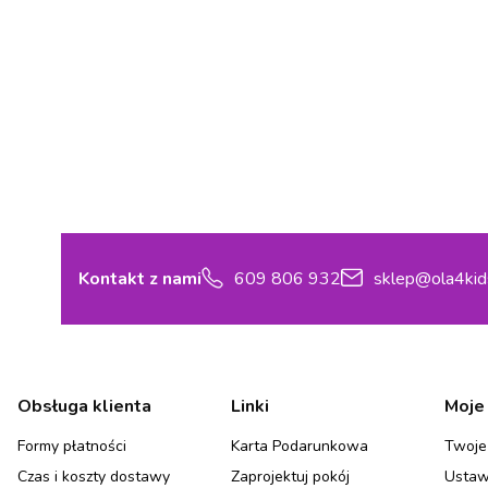
Kontakt z nami
609 806 932
sklep@ola4kid
Linki w stopce
Obsługa klienta
Linki
Moje
Formy płatności
Karta Podarunkowa
Twoje
Czas i koszty dostawy
Zaprojektuj pokój
Ustaw