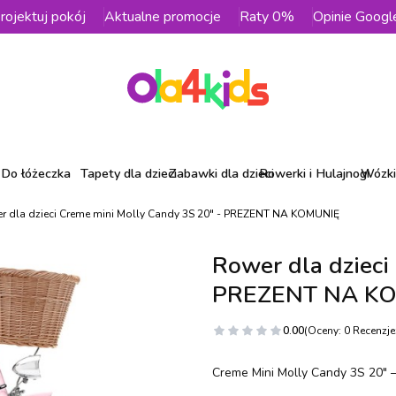
rojektuj pokój
Aktualne promocje
Raty 0%
Opinie Googl
Do łóżeczka
Tapety dla dzieci
Zabawki dla dzieci
Rowerki i Hulajnogi
Wózki 
r dla dzieci Creme mini Molly Candy 3S 20" - PREZENT NA KOMUNIĘ
Rower dla dzieci
PREZENT NA K
0.00
(Oceny: 0 Recenzje:
Creme Mini Molly Candy 3S 20" –