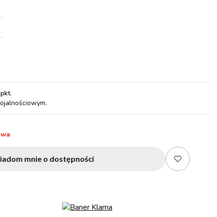
 pkt
.
lojalnościowym.
awa
iadom mnie o dostępności