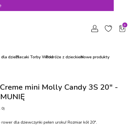
e
Produ
dla dzieci
Plecaki Torby Worki
Podróże z dzieckiem
Nowe produkty
 Creme mini Molly Candy 3S 20" -
OMUNIĘ
 0)
 rower dla dziewczynki pełen uroku! Rozmiar kół 20".