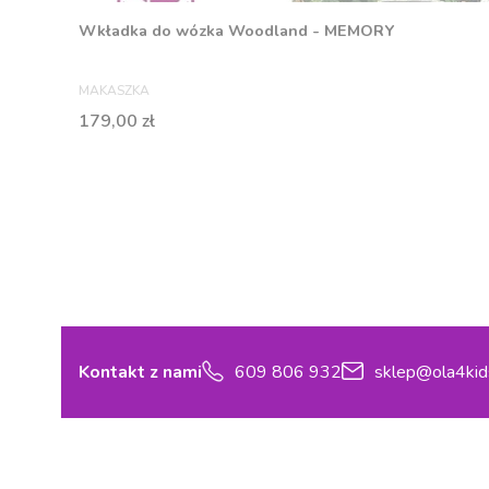
Wkładka do wózka Woodland - MEMORY
PRODUCENT
MAKASZKA
Cena
179,00 zł
Kontakt z nami
609 806 932
sklep@ola4kid