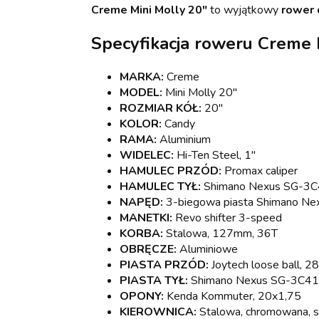
Creme Mini Molly 20"
to wyjątkowy
rower 
Specyfikacja roweru Creme 
MARKA:
Creme
MODEL:
Mini Molly 20"
ROZMIAR KÓŁ:
20"
KOLOR:
Candy
RAMA:
Aluminium
WIDELEC:
Hi-Ten Steel, 1"
HAMULEC PRZÓD:
Promax caliper
HAMULEC TYŁ:
Shimano Nexus SG-3C4
NAPĘD:
3-biegowa piasta Shimano Ne
MANETKI:
Revo shifter 3-speed
KORBA:
Stalowa, 127mm, 36T
OBRĘCZE:
Aluminiowe
PIASTA PRZÓD:
Joytech loose ball, 2
PIASTA TYŁ:
Shimano Nexus SG-3C41,
OPONY:
Kenda Kommuter, 20x1,75
KIEROWNICA:
Stalowa, chromowana, 