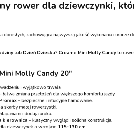
dny
rower dla dziewczynki
, kt
a dorosłych, zachowująca najwyższą jakość wykonania i urocze de
odziny lub Dzień Dziecka
?
Creame
Mini Molly Candy
to rower
Mini Molly Candy 20"
wadzeniu i wyjątkowo trwała.
– łatwa zmiana przełożeń dla większego komfortu jazdy.
 Promax
– bezpieczne i intuicyjne hamowanie.
na skarby małej rowerzystki.
hlapaniami i dodają uroku.
a kierownica
– klasyczny wygląd i solidna konstrukcja.
dla dziewczynek o wzroście
115-130 cm
.