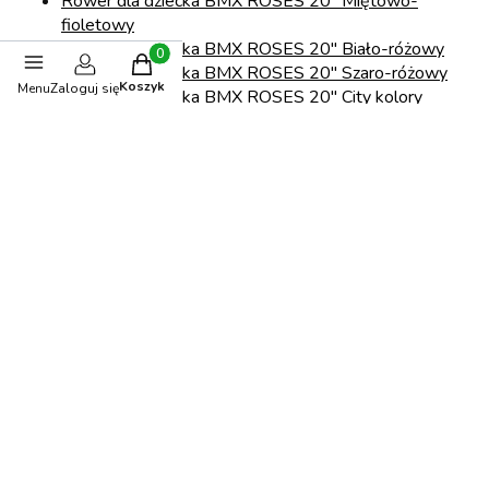
R
ower dla dziecka BMX ROSES 20" Miętowo-
fioletowy
Rower dla dziecka BMX ROSES 20" Biało-różowy
Produkty w koszyku: 0. Zobacz szczegóły
Rower dla dziecka BMX ROSES 20" Szaro-różowy
Koszyk
Menu
Zaloguj się
Rower dla dziecka BMX ROSES 20" City kolory
Podaruj swojemu dziecku radość i niezapomniane chwile –
wybierz rower BMX ROSES 20" już dziś!
Opinie
5.00
Liczba ocen: 78
Oceń i opisz