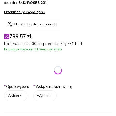
dziecka BMX ROSES 20".
Przejdź do pełnego opisu
31
osób kupiło ten produkt
789,57 zł
Najniższa cena z 30 dni przed obniżką:
764,10 zł
Promocja trwa do 31 sierpnia 2026
Wybierz wariant produktu:
Poszczególne warianty mogą różnić się ceną
*
*
Opcje wyboru
Wstążki na kierownicę
Wybierz
Wybierz