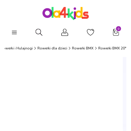
Produkty
Otwórz wyszukiwarkę
Rowerki i Hulajnogi
Rowerki dla dzieci
Rowerki BMX
Rowerki BMX 20"