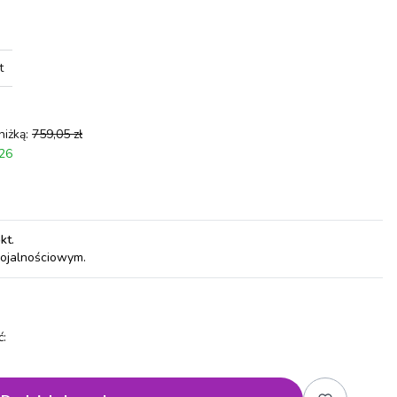
t
niżką:
759,05 zł
026
pkt
.
lojalnościowym.
: