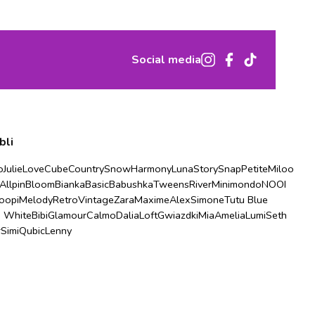
Social media
bli
o
Julie
Love
Cube
Country
Snow
Harmony
Luna
Story
Snap
Petite
Miloo
Allpin
Bloom
Bianka
Basic
Babushka
Tweens
River
Minimondo
NOOI
oopi
Melody
Retro
Vintage
Zara
Maxime
Alex
Simone
Tutu Blue
u White
Bibi
Glamour
Calmo
Dalia
Loft
Gwiazdki
Mia
Amelia
Lumi
Seth
r
Simi
Qubic
Lenny