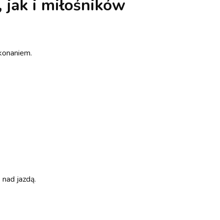
jak i miłośników
konaniem.
 nad jazdą.