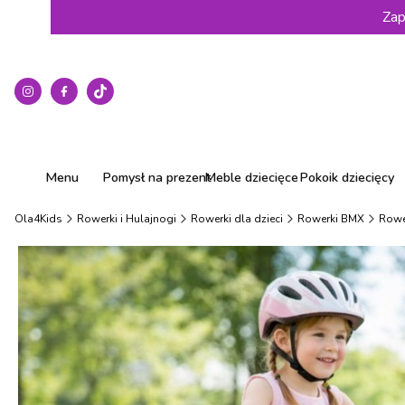
Zap
Menu
Pomysł na prezent
Meble dziecięce
Pokoik dziecięcy
Ola4Kids
Rowerki i Hulajnogi
Rowerki dla dzieci
Rowerki BMX
Rowe