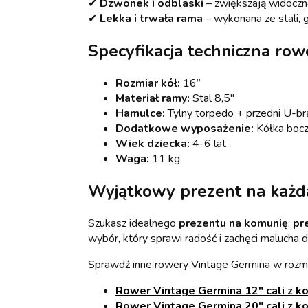
✔
Dzwonek i odblaski
– zwiększają widoczn
✔
Lekka i trwała rama
– wykonana ze stali, 
Specyfikacja techniczna ro
Rozmiar kół:
16”
Materiał ramy:
Stal 8,5"
Hamulce:
Tylny torpedo + przedni U-br
Dodatkowe wyposażenie:
Kółka boczn
Wiek dziecka:
4-6 lat
Waga:
11 kg
Wyjątkowy prezent na każdą
Szukasz idealnego
prezentu na komunię
,
pr
wybór, który sprawi radość i zachęci malucha
Sprawdź inne rowery Vintage Germina w rozmiar
Rower Vintage Germina 12" cali z k
Rower Vintage Germina 20" cali z k