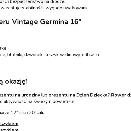
ość i bezpieczeństwo na drodze.
gwarantuje stabilność i wygodę użytkowania.
weru Vintage Germina 16"
ake
e, błotniki, dzwonek, koszyk wiklinowy, odblaski
 okazję!
ezentu na urodziny
lub
prezentu na Dzień Dziecka
?
Rower dz
 do aktywności na świeżym powietrzu!
ze 12" cali i 20"cali:
oszykiem
oszykiem