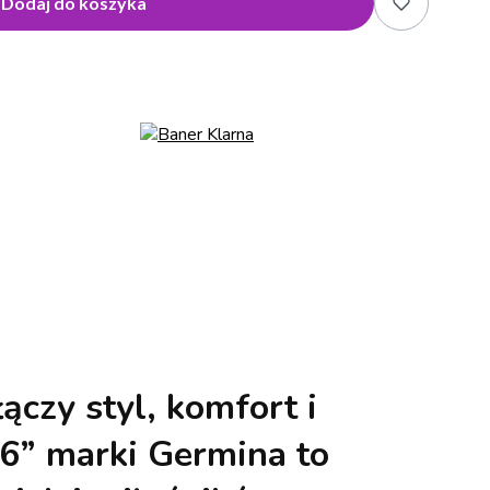
Dodaj do koszyka
łączy styl, komfort i
16”
marki Germina to