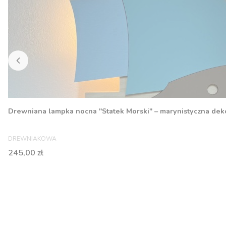
Drewniana lampka nocna "Statek Morski" – marynistyczna dek
PRODUCENT
DREWNIAKOWA
Cena
245,00 zł