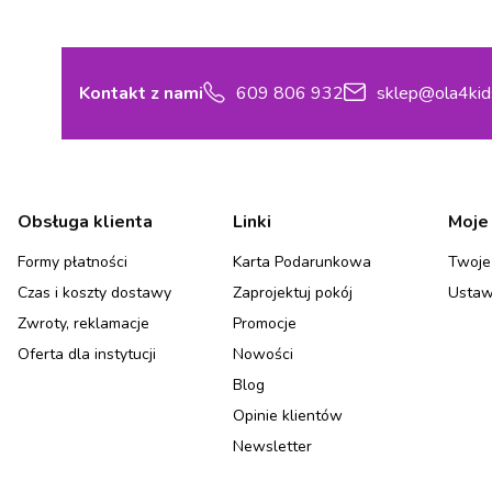
Kontakt z nami
609 806 932
sklep@ola4kid
Linki w stopce
Obsługa klienta
Linki
Moje
Formy płatności
Karta Podarunkowa
Twoje
Czas i koszty dostawy
Zaprojektuj pokój
Ustaw
Zwroty, reklamacje
Promocje
Oferta dla instytucji
Nowości
Blog
Opinie klientów
Newsletter