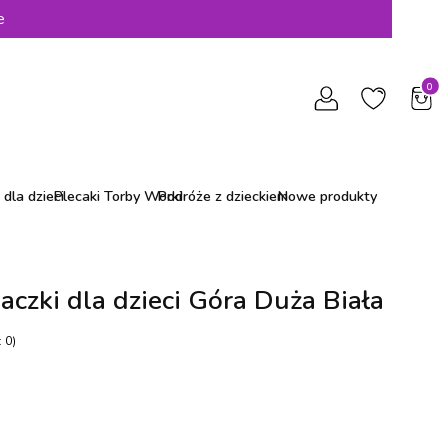
e
Produ
dla dzieci
Plecaki Torby Worki
Podróże z dzieckiem
Nowe produkty
aczki dla dzieci Góra Duża Biała
 0)