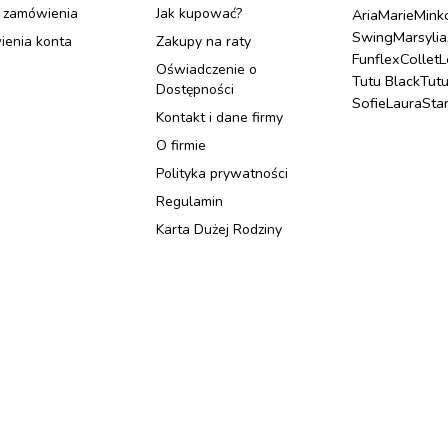
 zamówienia
Jak kupować?
Aria
Marie
Mink
Swing
Marsylia
ienia konta
Zakupy na raty
Funflex
Collet
L
Oświadczenie o
Tutu Black
Tut
Dostępności
Sofie
Laura
Sta
Kontakt i dane firmy
O firmie
Polityka prywatności
Regulamin
Karta Dużej Rodziny