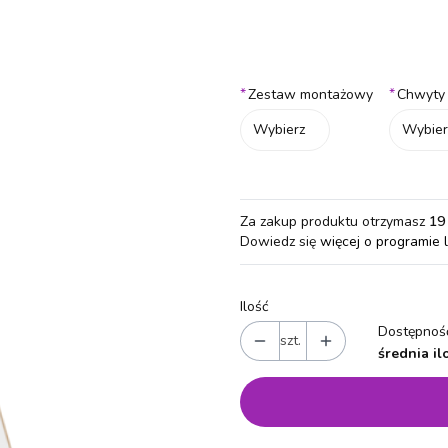
Wybierz wariant produktu:
Poszczególne warianty mogą różn
*
*
Zestaw montażowy
Chwyty 
Wybierz
Wybier
Za zakup produktu otrzymasz
19
Dowiedz się
więcej o programie 
Ilość
Dostępność
szt.
średnia il