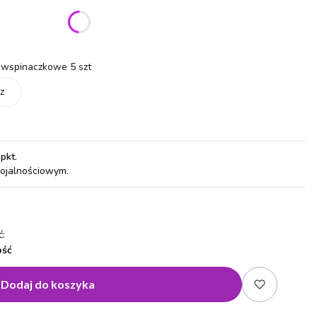
ić się ceną
wspinaczkowe 5 szt
z
 pkt
.
lojalnościowym.
:
ość
Dodaj do koszyka