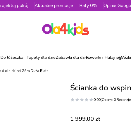
rojektuj pokój
Aktualne promocje
Raty 0%
Opinie Googl
Do łóżeczka
Tapety dla dzieci
Zabawki dla dzieci
Rowerki i Hulajnogi
Wózki 
ki dla dzieci Góra Duża Biała
Ścianka do wspin
0.00
(Oceny: 0 Recenzje:
Cena
1 999,00 zł