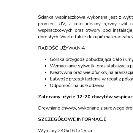
Ścianka wspinaczkowa wykonana jest z wytrzy
promieni UV, z kolei idealny ręczny szli
wspinaczkowych oraz otwory pod instalacje
dorosłych. Warto także dokupić materac zabez
RADOŚĆ UŻYWANIA
Górska przygoda pobudzająca ciało i um
Wzmacnianie sylwetki oraz stabilizacja 
Kreatywna oraz wielofunkcyjna aranżacja
Łatwość przeszktacłenia w regał z pólk
Odporność na uszkodzenia
Zalecamy użycie 12-20 chwytów wspinacz
Drewniane chwyty, wykonane z surowego drew
SZCZEGÓŁOWE INFORMACJE
Wymiary 240x161x15 cm