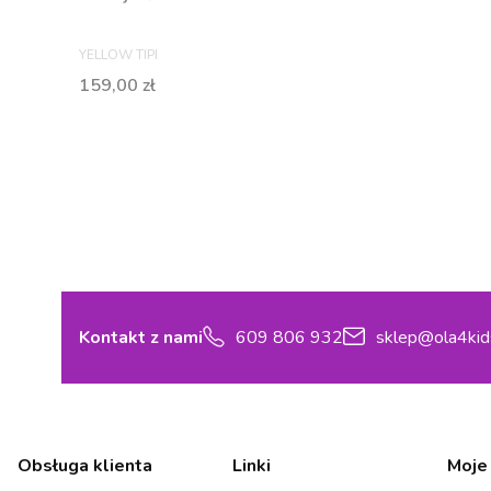
PRODUCENT
YELLOW TIPI
Cena
159,00 zł
Kontakt z nami
609 806 932
sklep@ola4kid
Linki w stopce
Obsługa klienta
Linki
Moje