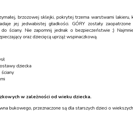
małej, brzozowej sklejki, pokrytej trzema warstwami lakieru,
f nadaje jej jedwabistej gładkości. GÓRY zostały zaopatrz
 do ściany. Nie zapomnij jednak o bezpieczeństwie ;) Najmn
pieczający oraz dziecięcą uprząż wspinaczkową.
ysł
postawy dziecka
 ściany
ami
kowych w zależności od wieku dziecka.
na bukowego, przeznaczone są dla starszych dzieci o wiekszych