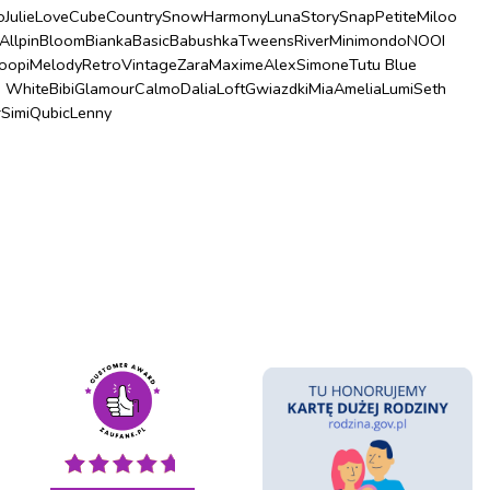
o
Julie
Love
Cube
Country
Snow
Harmony
Luna
Story
Snap
Petite
Miloo
Allpin
Bloom
Bianka
Basic
Babushka
Tweens
River
Minimondo
NOOI
oopi
Melody
Retro
Vintage
Zara
Maxime
Alex
Simone
Tutu Blue
u White
Bibi
Glamour
Calmo
Dalia
Loft
Gwiazdki
Mia
Amelia
Lumi
Seth
r
Simi
Qubic
Lenny