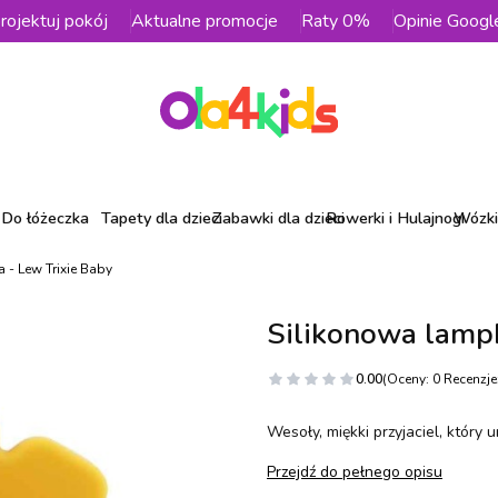
rojektuj pokój
Aktualne promocje
Raty 0%
Opinie Googl
Do łóżeczka
Tapety dla dzieci
Zabawki dla dzieci
Rowerki i Hulajnogi
Wózki 
 - Lew Trixie Baby
Silikonowa lampk
0.00
(Oceny: 0 Recenzje:
Wesoły, miękki przyjaciel, który
Przejdź do pełnego opisu