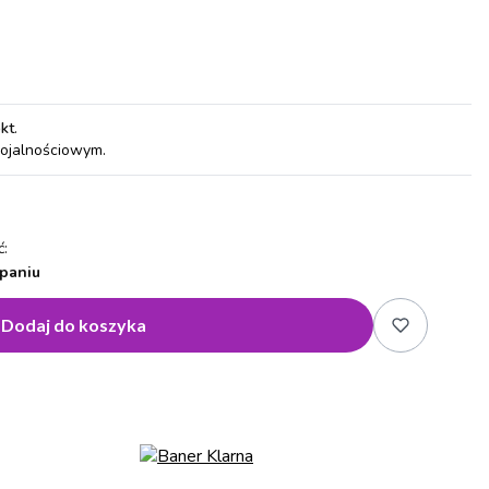
pkt
.
lojalnościowym.
:
paniu
Dodaj do koszyka