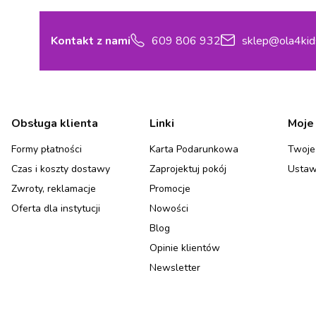
Kontakt z nami
609 806 932
sklep@ola4kid
Linki w stopce
Obsługa klienta
Linki
Moje
Formy płatności
Karta Podarunkowa
Twoje
Czas i koszty dostawy
Zaprojektuj pokój
Ustaw
Zwroty, reklamacje
Promocje
Oferta dla instytucji
Nowości
Blog
Opinie klientów
Newsletter