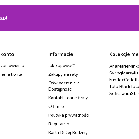
s.pl
 konto
Informacje
Kolekcje me
 zamówienia
Jak kupować?
Aria
Marie
Mink
Swing
Marsylia
ienia konta
Zakupy na raty
Funflex
Collet
L
Oświadczenie o
Tutu Black
Tut
Dostępności
Sofie
Laura
Sta
Kontakt i dane firmy
O firmie
Polityka prywatności
Regulamin
Karta Dużej Rodziny