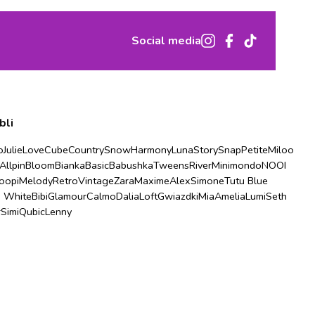
Social media
bli
o
Julie
Love
Cube
Country
Snow
Harmony
Luna
Story
Snap
Petite
Miloo
Allpin
Bloom
Bianka
Basic
Babushka
Tweens
River
Minimondo
NOOI
oopi
Melody
Retro
Vintage
Zara
Maxime
Alex
Simone
Tutu Blue
u White
Bibi
Glamour
Calmo
Dalia
Loft
Gwiazdki
Mia
Amelia
Lumi
Seth
r
Simi
Qubic
Lenny