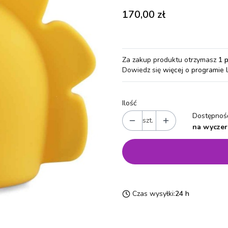
Cena
170,00 zł
Za zakup produktu otrzymasz
1 
Dowiedz się
więcej o programie 
Ilość
Dostępność
szt.
na wyczer
Czas wysyłki:
24 h