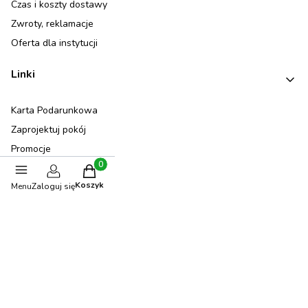
Czas i koszty dostawy
Zwroty, reklamacje
Oferta dla instytucji
Linki
Karta Podarunkowa
Zaprojektuj pokój
Promocje
Nowości
Produkty w koszyku: 0. Zobacz szczegóły
Koszyk
Menu
Blog
Zaloguj się
Opinie klientów
Newsletter
Moje konto
Twoje zamówienia