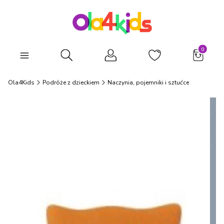
Produkty
Otwórz wyszukiwarkę
Ola4Kids
Podróże z dzieckiem
Naczynia, pojemniki i sztućce