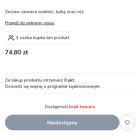
Zestaw zawiera widelec, łyżkę oraz nóż.
Przejdź do pełnego opisu
1
osoba kupiła ten produkt
Cena
74,80 zł
Za zakup produktu otrzymasz
0 pkt
.
Dowiedz się
więcej o programie lojalnościowym.
Dostępność:
brak towaru
Niedostępny