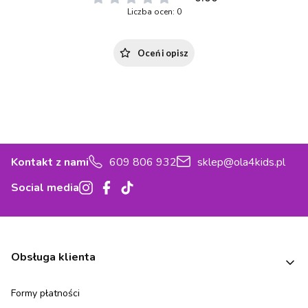
Liczba ocen: 0
Oceń i opisz
Kontakt z nami
609 806 932
sklep@ola4kids.pl
Social media
Linki w stopce
Obsługa klienta
Formy płatności