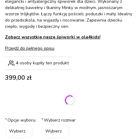
elegancki i antyalergiczny śpiworek dla dzieci. Wykonany z
delikatnej bawełny i tkaniny Minky w modnym, jasnoszarym
wzorze trójkątów. Łączy funkcję pościeli, poduszki i maty. Idealny
do przedszkola, na wyjazdy i nocowanie. Zapewnia dziecku
ciepło, wygodę i bezpieczny sen.
Zobacz wszystkie nasze śpiworki w ola4kids!
Przejdź do pełnego opisu
4
osoby kupiły ten produkt
Cena
399,00 zł
Wybierz wariant produktu:
Poszczególne warianty mogą różnić się ceną
*
*
Opcje wyboru:
Wybierz rozmiar
Wybierz
Wybierz