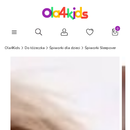
Produkty
Otwórz wyszukiwarkę
Ola4Kids
Do łóżeczka
Śpiworki dla dzieci
Śpiworki Sleepover