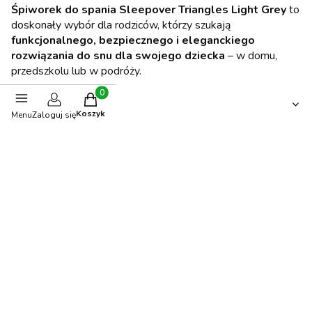
Śpiworek do spania Sleepover Triangles Light Grey
to
doskonały wybór dla rodziców, którzy szukają
funkcjonalnego, bezpiecznego i eleganckiego
rozwiązania do snu dla swojego dziecka
– w domu,
przedszkolu lub w podróży.
Produkty w koszyku: 0. Zobacz szczegóły
Opinie
Koszyk
Menu
Zaloguj się
0.00
Liczba ocen: 0
Oceń i opisz
Stwórz stylizację
BESTSELLER