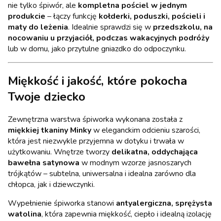
nie tylko śpiwór, ale
kompletna pościel w jednym
produkcie
– łączy funkcję
kołderki, poduszki, pościeli i
maty do leżenia
. Idealnie sprawdzi się w
przedszkolu, na
nocowaniu u przyjaciół, podczas wakacyjnych podróży
lub w domu, jako przytulne gniazdko do odpoczynku.
Miękkość i jakość, które pokocha
Twoje dziecko
Zewnętrzna warstwa śpiworka wykonana została z
miękkiej tkaniny Minky
w eleganckim odcieniu szarości,
która jest niezwykle przyjemna w dotyku i trwała w
użytkowaniu. Wnętrze tworzy
delikatna, oddychająca
bawełna satynowa
w modnym wzorze jasnoszarych
trójkątów – subtelna, uniwersalna i idealna zarówno dla
chłopca, jak i dziewczynki.
Wypełnienie śpiworka stanowi
antyalergiczna, sprężysta
watolina
, która zapewnia miękkość, ciepło i idealną izolację