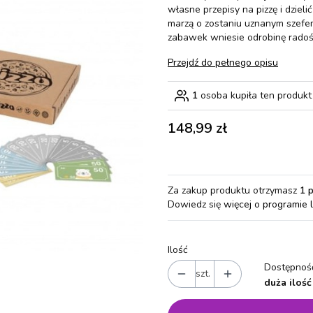
własne przepisy na pizzę i dzielić
marzą o zostaniu uznanym szefem 
zabawek wniesie odrobinę radośc
Przejdź do pełnego opisu
1
osoba kupiła ten produkt
Cena
148,99 zł
Za zakup produktu otrzymasz
1 
Dowiedz się
więcej o programie 
Ilość
Dostępność
szt.
duża ilość