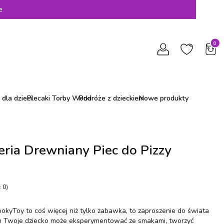
e
Produ
dla dzieci
Plecaki Torby Worki
Podróże z dzieckiem
Nowe produkty
ria Drewniany Piec do Pizzy
 0)
ookyToy to coś więcej niż tylko zabawka, to zaproszenie do świata
rym Twoje dziecko może eksperymentować ze smakami, tworzyć