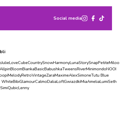
Social media
bli
o
Julie
Love
Cube
Country
Snow
Harmony
Luna
Story
Snap
Petite
Miloo
Allpin
Bloom
Bianka
Basic
Babushka
Tweens
River
Minimondo
NOOI
oopi
Melody
Retro
Vintage
Zara
Maxime
Alex
Simone
Tutu Blue
u White
Bibi
Glamour
Calmo
Dalia
Loft
Gwiazdki
Mia
Amelia
Lumi
Seth
r
Simi
Qubic
Lenny