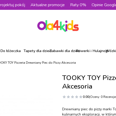
rojektuj pokój
Aktualne promocje
Raty 0%
Opinie Googl
Do łóżeczka
Tapety dla dzieci
Zabawki dla dzieci
Rowerki i Hulajnogi
Wózki 
OKY TOY Pizzeria Drewniany Piec do Pizzy Akcesoria
TOOKY TOY Pizze
Akcesoria
0.00
(Oceny: 0 Recenzje:
Drewniany piec do pizzy marki T
kulinarnych eksploracji, w któ