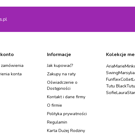
s.pl
 konto
Informacje
Kolekcje me
 zamówienia
Jak kupować?
Aria
Marie
Mink
Swing
Marsylia
ienia konta
Zakupy na raty
Funflex
Collet
L
Oświadczenie o
Tutu Black
Tut
Dostępności
Sofie
Laura
Sta
Kontakt i dane firmy
O firmie
Polityka prywatności
Regulamin
Karta Dużej Rodziny