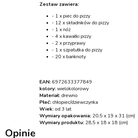
Zestaw zawiera:
- 1 x piec do pizzy
- 12 x składników do pizzy
- 1 x nóż
- 4 x kawałki pizzy
- 2 x przyprawy
- 1 x szpatułka do pizzy
- 20 x banknoty
EAN:
6972633377849
kolory:
wielokolorowy
Materiał:
drewno
Płeć:
chłopiec/dziewczynka
Wiek:
od 3 lat
Wymiary opakowania:
20,5 x 19 x 31 (cm)
Wymiary produktu:
28,5 x 18 x 18 (cm)
Opinie