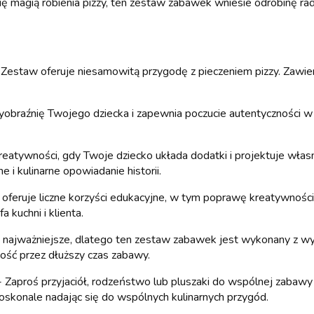
ię magią robienia pizzy, ten zestaw zabawek wniesie odrobinę ra
Zestaw oferuje niesamowitą przygodę z pieczeniem pizzy. Zawiera 
braźnię Twojego dziecka i zapewnia poczucie autentyczności w j
eatywności, gdy Twoje dziecko układa dodatki i projektuje własn
 i kulinarne opowiadanie historii.
eruje liczne korzyści edukacyjne, w tym poprawę kreatywności, u
a kuchni i klienta.
najważniejsze, dlatego ten zestaw zabawek jest wykonany z wyso
ość przez dłuższy czas zabawy.
 Zaproś przyjaciół, rodzeństwo lub pluszaki do wspólnej zabawy w
 doskonale nadając się do wspólnych kulinarnych przygód.