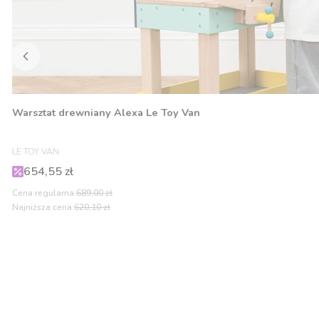
Warsztat drewniany Alexa Le Toy Van
PRODUCENT
LE TOY VAN
Cena promocyjna
654,55 zł
Cena regularna:
689,00 zł
Najniższa cena:
620,10 zł