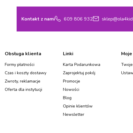
Kontakt z nami
609 806 932
sklep@ola4kid
Linki w stopce
Obsługa klienta
Linki
Moje
Formy płatności
Karta Podarunkowa
Twoje
Czas i koszty dostawy
Zaprojektuj pokój
Ustaw
Zwroty, reklamacje
Promocje
Oferta dla instytucji
Nowości
Blog
Opinie klientów
Newsletter