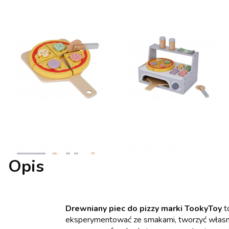
Opis
Drewniany piec do pizzy marki TookyToy
t
eksperymentować ze smakami, tworzyć własne prz