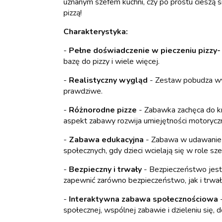
uznanym szefem kuchni, czy po prostu cieszą s
pizzą!
Charakterystyka:
-
Pełne doświadczenie w pieczeniu pizzy-
bazę do pizzy i wiele więcej.
-
Realistyczny wygląd
- Zestaw pobudza wyo
prawdziwe.
-
Różnorodne pizze
- Zabawka zachęca do kr
aspekt zabawy rozwija umiejętności motoryczne
-
Zabawa edukacyjna
- Zabawa w udawanie of
społecznych, gdy dzieci wcielają się w role szef
-
Bezpieczny i trwały
- Bezpieczeństwo jest 
zapewnić zarówno bezpieczeństwo, jak i trwał
-
Interaktywna zabawa społecznościowa
-
społecznej, wspólnej zabawie i dzieleniu się,