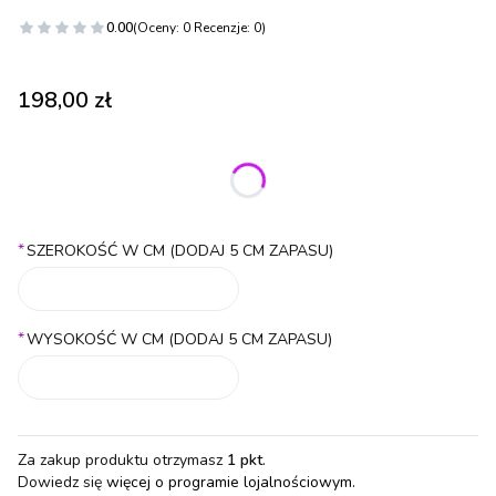
0.00
(Oceny: 0 Recenzje: 0)
Cena
198,00 zł
Wybierz wariant produktu:
Poszczególne warianty mogą różnić się ceną
*
SZEROKOŚĆ W CM (DODAJ 5 CM ZAPASU)
*
WYSOKOŚĆ W CM (DODAJ 5 CM ZAPASU)
Za zakup produktu otrzymasz
1 pkt
.
Dowiedz się
więcej o programie lojalnościowym.