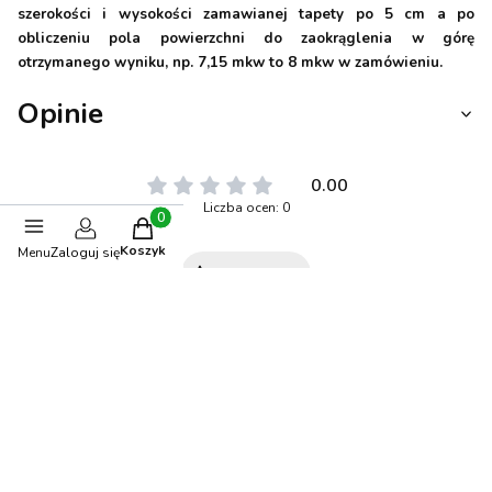
szerokości i wysokości zamawianej tapety po 5 cm a po
obliczeniu pola powierzchni do zaokrąglenia w górę
otrzymanego wyniku, np. 7,15 mkw to 8 mkw w zamówieniu.
Opinie
0.00
Liczba ocen: 0
Produkty w koszyku: 0. Zobacz szczegóły
Koszyk
Menu
Zaloguj się
Oceń i opisz
Stwórz stylizację
BESTSELLER