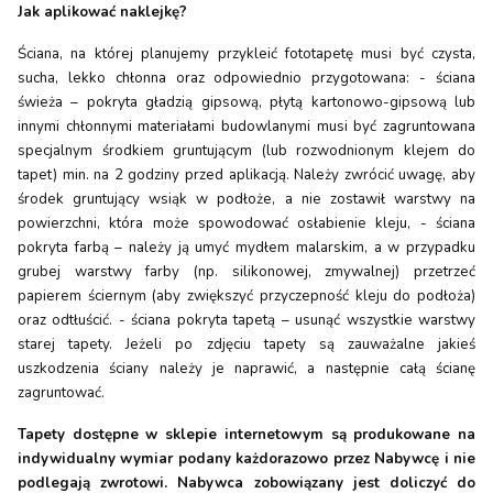
Jak aplikować naklejkę?
Ściana, na której planujemy przykleić fototapetę musi być czysta,
sucha, lekko chłonna oraz odpowiednio przygotowana: - ściana
świeża – pokryta gładzią gipsową, płytą kartonowo-gipsową lub
innymi chłonnymi materiałami budowlanymi musi być zagruntowana
specjalnym środkiem gruntującym (lub rozwodnionym klejem do
tapet) min. na 2 godziny przed aplikacją. Należy zwrócić uwagę, aby
środek gruntujący wsiąk w podłoże, a nie zostawił warstwy na
powierzchni, która może spowodować osłabienie kleju, - ściana
pokryta farbą – należy ją umyć mydłem malarskim, a w przypadku
grubej warstwy farby (np. silikonowej, zmywalnej) przetrzeć
papierem ściernym (aby zwiększyć przyczepność kleju do podłoża)
oraz odtłuścić. - ściana pokryta tapetą – usunąć wszystkie warstwy
starej tapety. Jeżeli po zdjęciu tapety są zauważalne jakieś
uszkodzenia ściany należy je naprawić, a następnie całą ścianę
zagruntować.
Tapety dostępne w sklepie internetowym są produkowane na
indywidualny wymiar podany każdorazowo przez Nabywcę i nie
podlegają zwrotowi. Nabywca zobowiązany jest doliczyć do