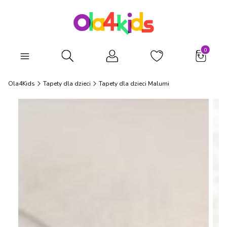
Produkty
Otwórz wyszukiwarkę
Ola4Kids
Tapety dla dzieci
Tapety dla dzieci Malumi