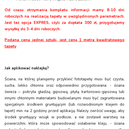
Od czasu otrzymania kompletu informacji mamy 8-10 dni
roboczych na realizację tapety w uwzględnionych parametrach.
Jest też opcja EXPRES, czyli za dopłata 300 zł, przygotujemy
wysyłkę do 3-4 dni roboczych.
Podana cena jednej sztuki, jest ceną 1 metra kwadratowego
tapety
Jak aplikować naklejkę?
Ściana, na której planujemy przykleić fototapetę musi być czysta,
sucha, lekko chłonna oraz odpowiednio przygotowana: - ściana
świeża – pokryta gładzią gipsową, płytą kartonowo-gipsową lub
innymi chłonnymi materiałami budowlanymi musi być zagruntowana
specjalnym środkiem gruntującym (lub rozwodnionym klejem do
tapet) min. na 2 godziny przed aplikacją. Należy zwrócić uwagę, aby
środek gruntujący wsiąk w podłoże, a nie zostawił warstwy na
powierzchni, która może spowodować osłabienie kleju, - ściana