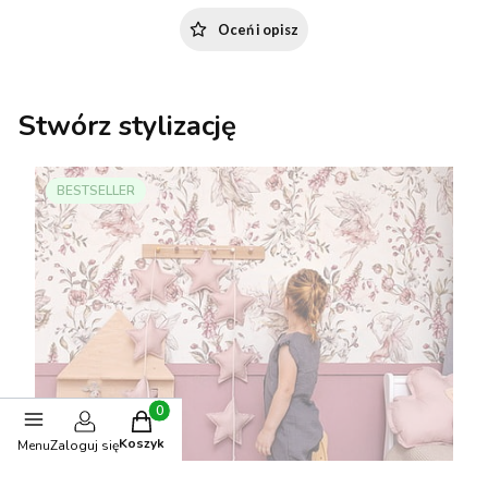
Oceń i opisz
Stwórz stylizację
BESTSELLER
Produkty w koszyku: 0. Zobacz szczegóły
Koszyk
Menu
Zaloguj się