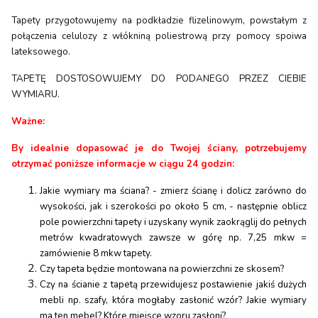
Tapety przygotowujemy na podkładzie flizelinowym, powstałym z
połączenia celulozy z włókniną poliestrową przy pomocy spoiwa
lateksowego.
TAPETĘ DOSTOSOWUJEMY DO PODANEGO PRZEZ CIEBIE
WYMIARU.
Ważne:
By idealnie dopasować je do Twojej ściany, potrzebujemy
otrzymać poniższe informacje w ciągu 24 godzin:
Jakie wymiary ma ściana? - zmierz ścianę i dolicz zarówno do
wysokości, jak i szerokości po około 5 cm, - następnie oblicz
pole powierzchni tapety i uzyskany wynik zaokrąglij do pełnych
metrów kwadratowych zawsze w górę np. 7,25 mkw =
zamówienie 8 mkw tapety.
Czy tapeta będzie montowana na powierzchni ze skosem?
Czy na ścianie z tapetą przewidujesz postawienie jakiś dużych
mebli np. szafy, która mogłaby zasłonić wzór? Jakie wymiary
ma ten mebel? Które miejsce wzoru zasłoni?