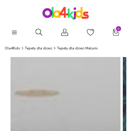
Produkty
Otwórz wyszukiwarkę
Ola4Kids
Tapety dla dzieci
Tapety dla dzieci Malumi