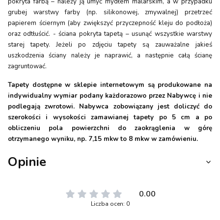
pokryta farbą – należy ją umyć mydłem malarskim, a w przypadku
grubej warstwy farby (np. silikonowej, zmywalnej) przetrzeć
papierem ściernym (aby zwiększyć przyczepność kleju do podłoża)
oraz odtłuścić. - ściana pokryta tapetą – usunąć wszystkie warstwy
starej tapety. Jeżeli po zdjęciu tapety są zauważalne jakieś
uszkodzenia ściany należy je naprawić, a następnie całą ścianę
zagruntować.
Tapety dostępne w sklepie internetowym są produkowane na
indywidualny wymiar podany każdorazowo przez Nabywcę i nie
podlegają zwrotowi. Nabywca zobowiązany jest doliczyć do
szerokości i wysokości zamawianej tapety po 5 cm a po
obliczeniu pola powierzchni do zaokrąglenia w górę
otrzymanego wyniku, np. 7,15 mkw to 8 mkw w zamówieniu.
Opinie
0.00
Liczba ocen: 0