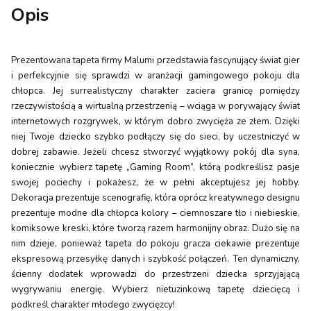
Opis
Prezentowana tapeta firmy Malumi przedstawia fascynujący świat gier
i perfekcyjnie się sprawdzi w aranżacji gamingowego pokoju dla
chłopca. Jej surrealistyczny charakter zaciera granicę pomiędzy
rzeczywistością a wirtualną przestrzenią – wciąga w porywający świat
internetowych rozgrywek, w którym dobro zwycięża ze złem. Dzięki
niej Twoje dziecko szybko podłączy się do sieci, by uczestniczyć w
dobrej zabawie. Jeżeli chcesz stworzyć wyjątkowy pokój dla syna,
koniecznie wybierz tapetę „Gaming Room”, którą podkreślisz pasje
swojej pociechy i pokażesz, że w pełni akceptujesz jej hobby.
Dekoracja prezentuje scenografię, która oprócz kreatywnego designu
prezentuje modne dla chłopca kolory – ciemnoszare tło i niebieskie,
komiksowe kreski, które tworzą razem harmonijny obraz. Dużo się na
nim dzieje, ponieważ tapeta do pokoju gracza ciekawie prezentuje
ekspresową przesyłkę danych i szybkość połączeń. Ten dynamiczny,
ścienny dodatek wprowadzi do przestrzeni dziecka sprzyjającą
wygrywaniu energię. Wybierz nietuzinkową tapetę dziecięcą i
podkreśl charakter młodego zwycięzcy!