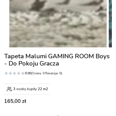
Tapeta Malumi GAMING ROOM Boys
- Do Pokoju Gracza
0.00
(Oceny: 0 Recenzje: 0)
3
osoby kupiły
22 m2
Cena
165,00 zł
Wybierz wariant produktu: