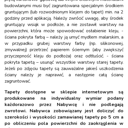
budowlanymi musi być zagruntowana specjalnym środkiem
gruntującym (lub rozwodnionym klejem do tapet) min. na 2
godziny przed aplikacją. Należy zwrócić uwagę, aby środek
gruntujący wsiąk w podłoże, a nie zostawił warstwy na
powierzchni, która może spowodować osłabienie kleju, -
ściana pokryta farbą – należy ją umyć mydłem malarskim, a
w przypadku grubej warstwy farby (np. silikonowej,
zmywalnej) przetrzeć papierem ściernym (aby zwiększyć
przyczepność kleju do podłoża) oraz odtłuścić. - ściana
pokryta tapetą – usunąć wszystkie warstwy starej tapety.
Jeżeli po zdjęciu tapety są zauważalne jakieś uszkodzenia
ściany należy je naprawić, a następnie całą ścianę
zagruntować.
Tapety dostępne w sklepie internetowym są
produkowane na indywidualny wymiar podany
każdorazowo przez Nabywcę i nie podlegają
zwrotowi. Nabywca zobowiązany jest doliczyć do
szerokości i wysokości zamawianej tapety po 5 cm a
po obliczeniu pola powierzchni do zaokrąglenia w