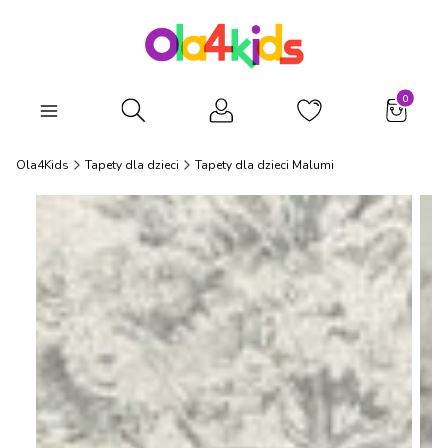
Produkty
Otwórz wyszukiwarkę
Ola4Kids
Tapety dla dzieci
Tapety dla dzieci Malumi