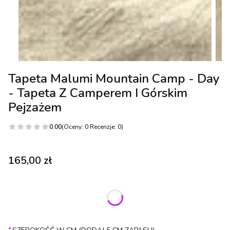
Tapeta Malumi Mountain Camp - Day
- Tapeta Z Camperem I Górskim
Pejzażem
0.00
(Oceny: 0 Recenzje: 0)
Cena
165,00 zł
Wybierz wariant produktu:
Poszczególne warianty mogą różnić się ceną
*