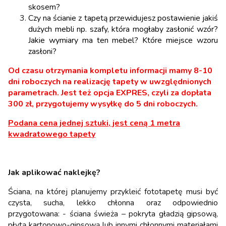
skosem?
Czy na ścianie z tapetą przewidujesz postawienie jakiś
dużych mebli np. szafy, która mogłaby zasłonić wzór?
Jakie wymiary ma ten mebel? Które miejsce wzoru
zasłoni?
Od czasu otrzymania kompletu informacji mamy 8-10
dni roboczych na realizację tapety w uwzględnionych
parametrach. Jest też opcja EXPRES, czyli za dopłata
300 zł, przygotujemy wysyłkę do 5 dni roboczych.
Podana cena jednej sztuki, jest ceną 1 metra
kwadratowego tapety
Jak aplikować naklejkę?
Ściana, na której planujemy przykleić fototapetę musi być
czysta, sucha, lekko chłonna oraz odpowiednio
przygotowana: - ściana świeża – pokryta gładzią gipsową,
płytą kartonowo-gipsową lub innymi chłonnymi materiałami