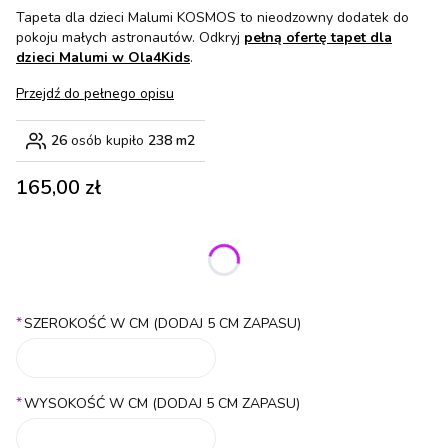
Tapeta dla dzieci Malumi KOSMOS to nieodzowny dodatek do
pokoju małych astronautów. Odkryj
pełną ofertę tapet dla
dzieci Malumi w Ola4Kids
.
Przejdź do pełnego opisu
26
osób kupiło
238 m2
Cena
165,00 zł
Wybierz wariant produktu:
Poszczególne warianty mogą różnić się ceną
*
SZEROKOŚĆ W CM (DODAJ 5 CM ZAPASU)
*
WYSOKOŚĆ W CM (DODAJ 5 CM ZAPASU)