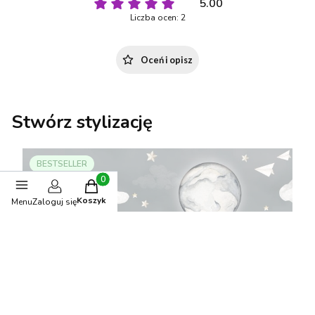
5.00
Liczba ocen: 2
Oceń i opisz
Stwórz stylizację
BESTSELLER
Produkty w koszyku: 0. Zobacz szczegóły
Koszyk
Menu
Zaloguj się