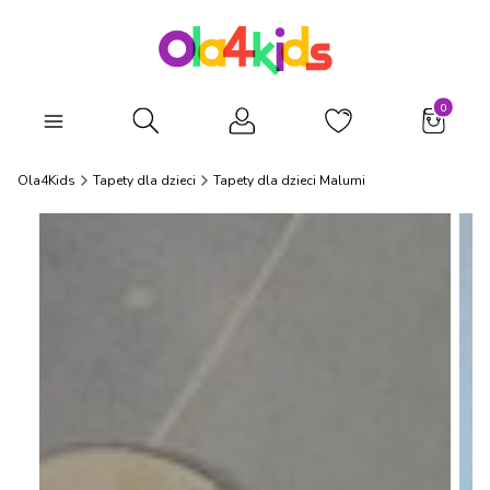
Produkty
Otwórz wyszukiwarkę
Ola4Kids
Tapety dla dzieci
Tapety dla dzieci Malumi