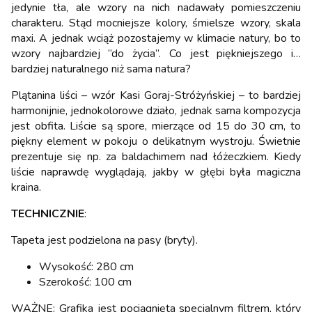
jedynie tła, ale wzory na nich nadawały pomieszczeniu
charakteru. Stąd mocniejsze kolory, śmielsze wzory, skala
maxi. A jednak wciąż pozostajemy w klimacie natury, bo to
wzory najbardziej “do życia”. Co jest piękniejszego i…
bardziej naturalnego niż sama natura?
Plątanina liści – wzór Kasi Goraj-Stróżyńskiej – to bardziej
harmonijnie, jednokolorowe działo, jednak sama kompozycja
jest obfita. Liście są spore, mierzące od 15 do 30 cm, to
piękny element w pokoju o delikatnym wystroju. Świetnie
prezentuje się np. za baldachimem nad łóżeczkiem. Kiedy
liście naprawdę wyglądają, jakby w głębi była magiczna
kraina.
TECHNICZNIE
:
Tapeta jest podzielona na pasy (bryty).
Wysokość: 280 cm
Szerokość: 100 cm
WAŻNE: Grafika jest pociągnięta specjalnym filtrem, który